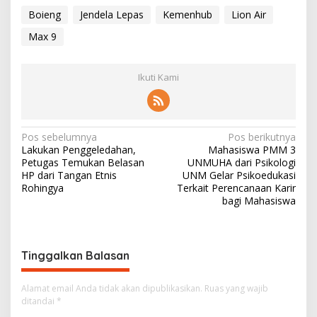
Boieng
Jendela Lepas
Kemenhub
Lion Air
Max 9
Ikuti Kami
N
Pos sebelumnya
Pos berikutnya
Lakukan Penggeledahan,
Mahasiswa PMM 3
a
Petugas Temukan Belasan
UNMUHA dari Psikologi
v
HP dari Tangan Etnis
UNM Gelar Psikoedukasi
Rohingya
Terkait Perencanaan Karir
i
bagi Mahasiswa
g
a
s
Tinggalkan Balasan
i
Alamat email Anda tidak akan dipublikasikan.
Ruas yang wajib
p
ditandai
*