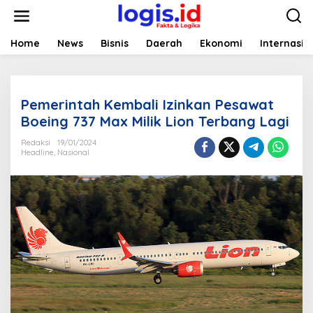
L
e
w
a
Home
News
Bisnis
Daerah
Ekonomi
Internasio
t
i
k
e
Pemerintah Kembali Izinkan Pesawat
k
o
Boeing 737 Max Milik Lion Terbang Lagi
n
t
Redaksi
19/01/2024
Headline
,
Nasional
e
n