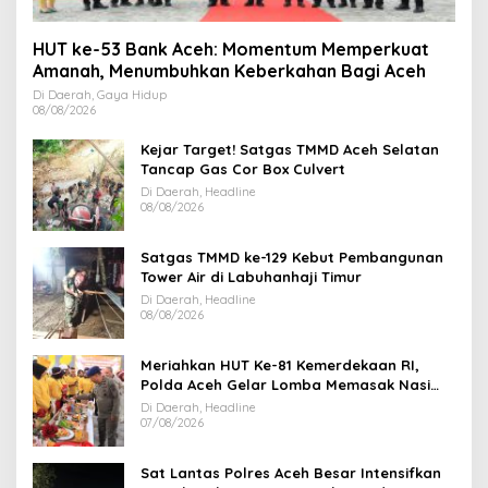
HUT ke-53 Bank Aceh: Momentum Memperkuat
Amanah, Menumbuhkan Keberkahan Bagi Aceh
Di Daerah, Gaya Hidup
08/08/2026
Kejar Target! Satgas TMMD Aceh Selatan
Tancap Gas Cor Box Culvert
Di Daerah, Headline
08/08/2026
Satgas TMMD ke-129 Kebut Pembangunan
Tower Air di Labuhanhaji Timur
Di Daerah, Headline
08/08/2026
Meriahkan HUT Ke-81 Kemerdekaan RI,
Polda Aceh Gelar Lomba Memasak Nasi
Goreng dan Aneka Minuman
Di Daerah, Headline
07/08/2026
Sat Lantas Polres Aceh Besar Intensifkan