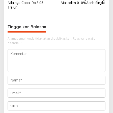
v
Nilainya Capai Rp.8.05
Makodim 0109/Aceh Singkil
Triliun
i
g
a
Tinggalkan Balasan
s
i
Alamat email Anda tidak akan dipublikasikan.
Ruas yang wajib
ditandai
*
p
o
s