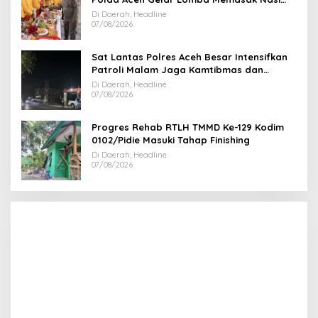
Goreng dan Aneka Minuman
Di Daerah, Headline
07/08/2026
Sat Lantas Polres Aceh Besar Intensifkan
Patroli Malam Jaga Kamtibmas dan
Kelancaran Lalu Lintas
Di Daerah, Headline
07/08/2026
Progres Rehab RTLH TMMD Ke-129 Kodim
0102/Pidie Masuki Tahap Finishing
Di Daerah, Headline
07/08/2026