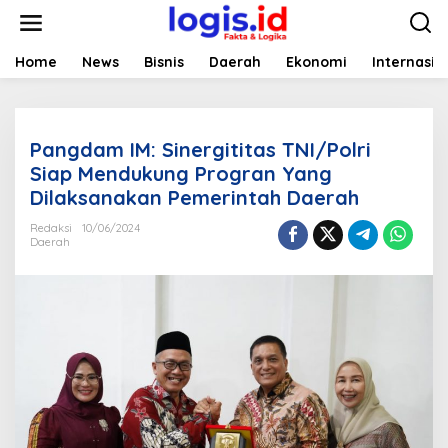
L
e
w
a
Home
News
Bisnis
Daerah
Ekonomi
Internasio
t
i
k
e
Pangdam IM: Sinergititas TNI/Polri
k
o
Siap Mendukung Progran Yang
n
Dilaksanakan Pemerintah Daerah
t
e
Redaksi
10/06/2024
n
Daerah