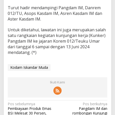
Turut hadir mendampingi Pangdam IM, Danrem
012/TU, Asops Kasdam IM, Asren Kasdam IM dan
Aster Kasdam IM.
Untuk diketahui, lawatan ini juga merupakan salah
satu rangkaian kegiatan kunjungan kerja (Kunker)
Pangdam IM ke jajaran Korem 012/Teuku Umar
dari tanggal 6 sampai dengan 13 Juni 2024
mendatang. (*)
Kodam Iskandar Muda
Ikuti Kami
N
Pos sebelumnya
Pos berikutnya
Pembiayaan Produk Emas
Pangdam IM dan
a
BSI Melesat 30 Persen,
rombongan Kunjungi