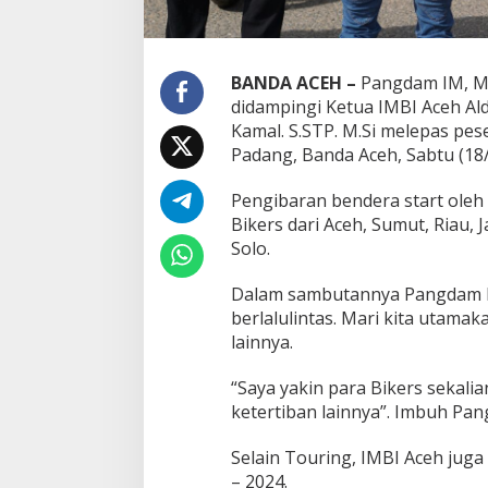
BANDA ACEH –
Pangdam IM, May
didampingi Ketua IMBI Aceh Aldi
Kamal. S.STP. M.Si melepas pe
Padang, Banda Aceh, Sabtu (18/
Pengibaran bendera start ole
Bikers dari Aceh, Sumut, Riau,
Solo.
Dalam sambutannya Pangdam IM
berlalulintas. Mari kita utama
lainnya.
“Saya yakin para Bikers sekali
ketertiban lainnya”. Imbuh Pa
Selain Touring, IMBI Aceh jug
– 2024.