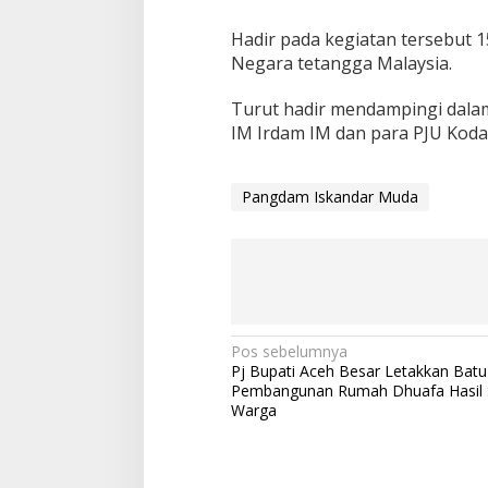
Hadir pada kegiatan tersebut 15
Negara tetangga Malaysia.
Turut hadir mendampingi dala
IM Irdam IM dan para PJU Koda
Pangdam Iskandar Muda
N
Pos sebelumnya
Pj Bupati Aceh Besar Letakkan Bat
a
Pembangunan Rumah Dhuafa Hasil
v
Warga
i
g