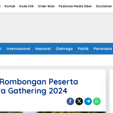
i
Kontak
Kode Etik
Order Iklan
Pedoman Media Siber
Disclaimer
i
Internasional
Nasional
Olahraga
Politik
Pariwisata
 Rombongan Peserta
ra Gathering 2024