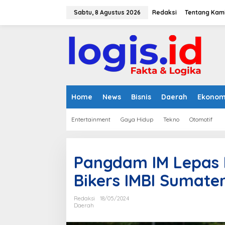
L
e
Sabtu, 8 Agustus 2026
Redaksi
Tentang Kam
w
a
t
i
k
e
k
o
n
Home
News
Bisnis
Daerah
Ekonom
t
e
Entertainment
Gaya Hidup
Tekno
Otomotif
n
Pangdam IM Lepas
Bikers IMBI Sumate
Redaksi
18/05/2024
Daerah