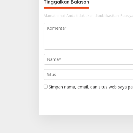
Tinggalkan Balasan
a
s
Alamat email Anda tidak akan dipublikasikan.
Ruas ya
i
p
o
s
Simpan nama, email, dan situs web saya pa