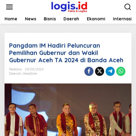
L
e
w
a
Home
News
Bisnis
Daerah
Ekonomi
Internasio
t
i
k
e
Pangdam IM Hadiri Peluncuran
k
o
Pemilihan Gubernur dan Wakil
n
Gubernur Aceh TA 2024 di Banda Aceh
t
e
Redaksi
29/05/2024
n
Daerah
,
Headline