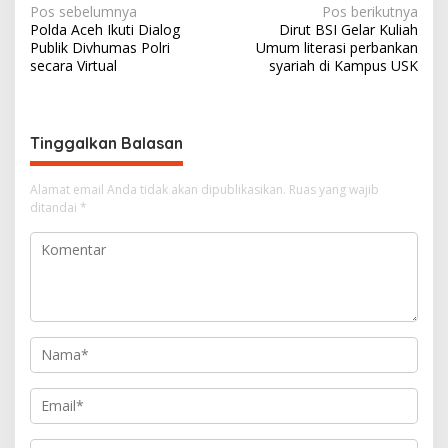
N
Pos sebelumnya
Pos berikutnya
Polda Aceh Ikuti Dialog
Dirut BSI Gelar Kuliah
a
Publik Divhumas Polri
Umum literasi perbankan
v
secara Virtual
syariah di Kampus USK
i
g
Tinggalkan Balasan
a
s
Alamat email Anda tidak akan dipublikasikan.
Ruas yang wajib
i
ditandai
*
p
o
s