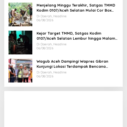
Menjelang Minggu Terakhir, Satgas TMMD
Kodim 0107/Aceh Selatan Mulai Cor Box
Culvert Titik 3
Di Daerah, Headline
06/08/2026
Kejar Target TMMD, Satgas Kodim
0107/Aceh Selatan Lembur hingga Malam
Rampungkan RTLH
Di Daerah, Headline
06/08/2026
Wagub Aceh Dampingi Wapres Gibran
Kunjungi Lokasi Terdampak Bencana
Hidrometeorologi
Di Daerah, Headline
06/08/2026