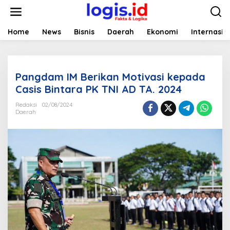
L
e
w
a
Home
News
Bisnis
Daerah
Ekonomi
Internasio
t
i
k
e
Pangdam IM Berikan Motivasi kepada
k
o
Casis Bintara PK TNI AD TA. 2024
n
t
Redaksi
02/08/2024
Daerah
e
n