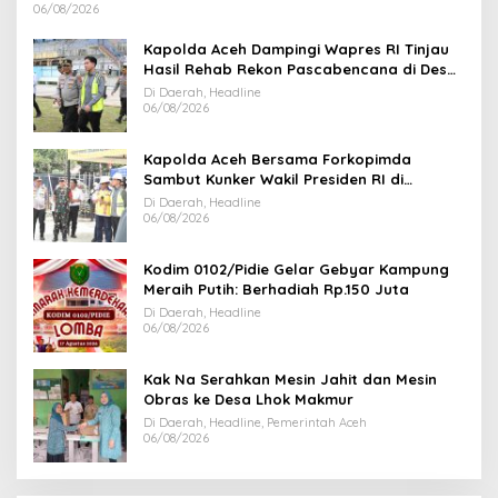
06/08/2026
Kapolda Aceh Dampingi Wapres RI Tinjau
Hasil Rehab Rekon Pascabencana di Desa
Kendawi Gayo Lues
Di Daerah, Headline
06/08/2026
Kapolda Aceh Bersama Forkopimda
Sambut Kunker Wakil Presiden RI di
Kabupaten Bireuen
Di Daerah, Headline
06/08/2026
Kodim 0102/Pidie Gelar Gebyar Kampung
Meraih Putih: Berhadiah Rp.150 Juta
Di Daerah, Headline
06/08/2026
Kak Na Serahkan Mesin Jahit dan Mesin
Obras ke Desa Lhok Makmur
Di Daerah, Headline, Pemerintah Aceh
06/08/2026