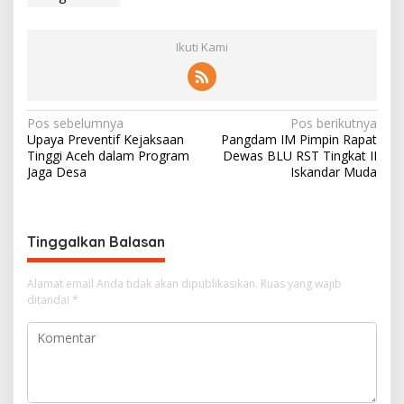
Ikuti Kami
N
Pos sebelumnya
Pos berikutnya
Upaya Preventif Kejaksaan
Pangdam IM Pimpin Rapat
a
Tinggi Aceh dalam Program
Dewas BLU RST Tingkat II
v
Jaga Desa
Iskandar Muda
i
g
Tinggalkan Balasan
a
s
Alamat email Anda tidak akan dipublikasikan.
Ruas yang wajib
i
ditandai
*
p
o
s