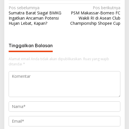
N
Pos sebelumnya
Pos berikutnya
Sumatra Barat Siaga! BMKG
PSM Makassar-Borneo FC
a
Ingatkan Ancaman Potensi
Wakili RI di Asean Club
v
Hujan Lebat, Kapan?
Championship Shopee Cup
i
g
Tinggalkan Balasan
a
s
Alamat email Anda tidak akan dipublikasikan.
Ruas yang wajib
i
ditandai
*
p
o
s