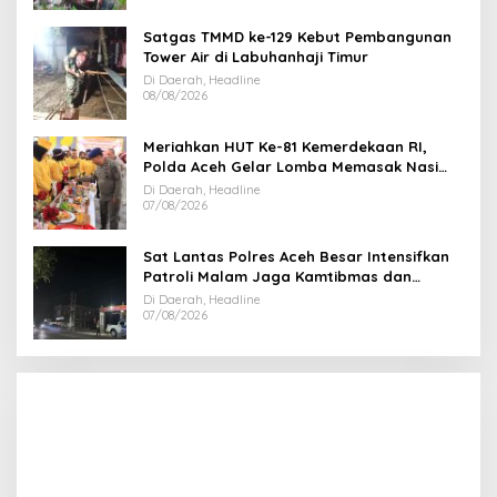
Satgas TMMD ke-129 Kebut Pembangunan
Tower Air di Labuhanhaji Timur
Di Daerah, Headline
08/08/2026
Meriahkan HUT Ke-81 Kemerdekaan RI,
Polda Aceh Gelar Lomba Memasak Nasi
Goreng dan Aneka Minuman
Di Daerah, Headline
07/08/2026
Sat Lantas Polres Aceh Besar Intensifkan
Patroli Malam Jaga Kamtibmas dan
Kelancaran Lalu Lintas
Di Daerah, Headline
07/08/2026