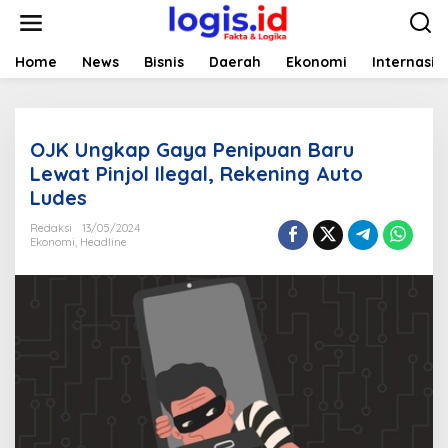
L
e
w
a
Home
News
Bisnis
Daerah
Ekonomi
Internasio
t
i
k
e
OJK Ungkap Gaya Penipuan Baru
k
o
Lewat Pinjol Ilegal, Rekening Auto
n
Ludes
t
e
Redaksi
13/05/2024
n
Ekonomi
,
Headline