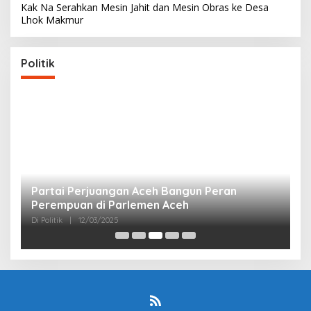
Kak Na Serahkan Mesin Jahit dan Mesin Obras ke Desa
Lhok Makmur
Politik
Partai Perjuangan Aceh Bangun Peran
P
Perempuan di Parlemen Aceh
M
Di Politik
|
12/03/2025
Di 