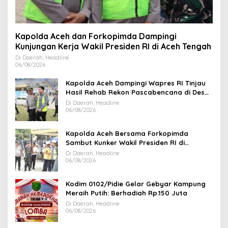
Kapolda Aceh dan Forkopimda Dampingi
Kunjungan Kerja Wakil Presiden RI di Aceh Tengah
Di Daerah, Headline
06/08/2026
Kapolda Aceh Dampingi Wapres RI Tinjau
Hasil Rehab Rekon Pascabencana di Desa
Kendawi Gayo Lues
Di Daerah, Headline
06/08/2026
Kapolda Aceh Bersama Forkopimda
Sambut Kunker Wakil Presiden RI di
Kabupaten Bireuen
Di Daerah, Headline
06/08/2026
Kodim 0102/Pidie Gelar Gebyar Kampung
Meraih Putih: Berhadiah Rp.150 Juta
Di Daerah, Headline
06/08/2026