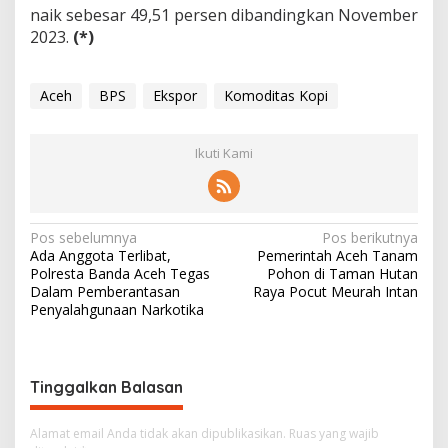
naik sebesar 49,51 persen dibandingkan November
2023.
(*)
Aceh
BPS
Ekspor
Komoditas Kopi
Ikuti Kami
N
Pos sebelumnya
Pos berikutnya
Ada Anggota Terlibat,
Pemerintah Aceh Tanam
a
Polresta Banda Aceh Tegas
Pohon di Taman Hutan
v
Dalam Pemberantasan
Raya Pocut Meurah Intan
Penyalahgunaan Narkotika
i
g
a
Tinggalkan Balasan
s
i
Alamat email Anda tidak akan dipublikasikan.
Ruas yang wajib