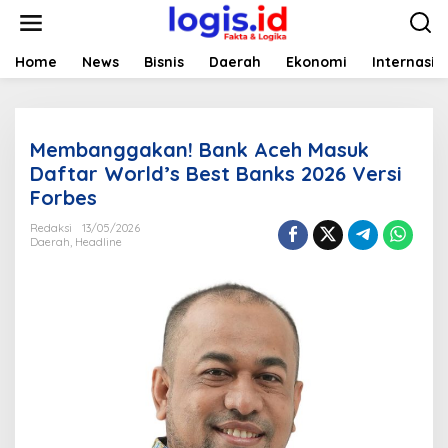
L
e
w
a
Home
News
Bisnis
Daerah
Ekonomi
Internasio
t
i
k
e
Membanggakan! Bank Aceh Masuk
k
o
Daftar World’s Best Banks 2026 Versi
n
Forbes
t
e
Redaksi
13/05/2026
n
Daerah
,
Headline