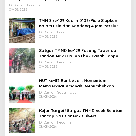
MCK
Di Daerah, Headline
09/08/2026
TMMD ke-129 Kodim 0102/Pidie Siapkan
Kolam Lele dan Kandang Ayam Petelur
Di Daerah, Headline
09/08/2026
Satgas TMMD ke-129 Pasang Tower dan
Tandon Air di Dayah Lhok Panah Tanpa
Jeda
Di Daerah, Headline
09/08/2026
HUT ke-53 Bank Aceh: Momentum
Memperkuat Amanah, Menumbuhkan
Keberkahan Bagi Aceh
Di Daerah, Gaya Hidup
08/08/2026
Kejar Target! Satgas TMMD Aceh Selatan
Tancap Gas Cor Box Culvert
Di Daerah, Headline
08/08/2026