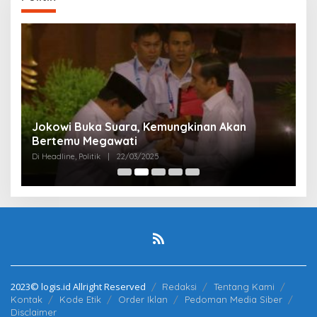
Partai Perjuangan Aceh Bangun Peran
P
Perempuan di Parlemen Aceh
M
Di Politik
|
12/03/2025
Di 
2023© logis.id Allright Reserved
Redaksi
Tentang Kami
Kontak
Kode Etik
Order Iklan
Pedoman Media Siber
Disclaimer