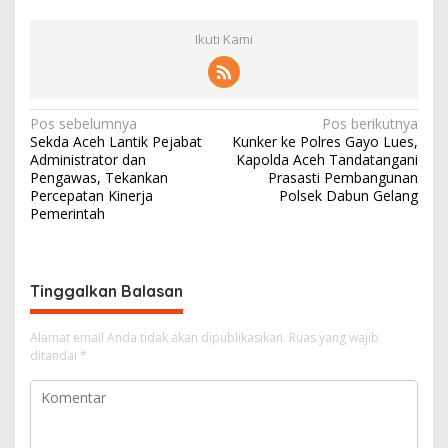
Ikuti Kami
N
Pos sebelumnya
Pos berikutnya
‎Sekda Aceh Lantik Pejabat
Kunker ke Polres Gayo Lues,
a
Administrator dan
Kapolda Aceh Tandatangani
v
Pengawas, Tekankan
Prasasti Pembangunan
Percepatan Kinerja
Polsek Dabun Gelang
i
Pemerintah
g
a
s
Tinggalkan Balasan
i
Alamat email Anda tidak akan dipublikasikan.
Ruas yang wajib
p
ditandai
*
o
s