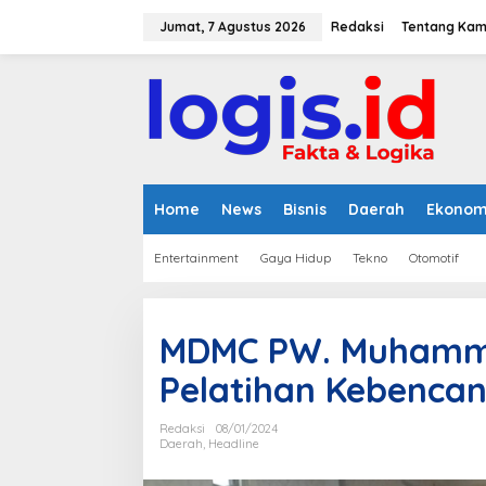
L
e
Jumat, 7 Agustus 2026
Redaksi
Tentang Kam
w
a
t
i
k
e
k
o
n
Home
News
Bisnis
Daerah
Ekonom
t
e
Entertainment
Gaya Hidup
Tekno
Otomotif
n
MDMC PW. Muhamma
Pelatihan Kebenca
Redaksi
08/01/2024
Daerah
,
Headline