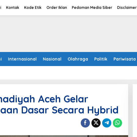
i
Kontak
Kode Etik
Order Iklan
Pedoman Media Siber
Disclaimer
i
Internasional
Nasional
Olahraga
Politik
Pariwisata
diyah Aceh Gelar
naan Dasar Secara Hybrid