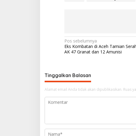
N
Pos sebelumnya
Eks Kombatan di Aceh Tamian Sera
a
AK 47 Granat dan 12 Amunisi
v
i
g
Tinggalkan Balasan
a
Alamat email Anda tidak akan dipublikasikan.
Ruas ya
s
i
p
o
s