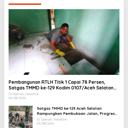
Pembangunan RTLH Titik 1 Capai 78 Persen,
Satgas TMMD ke-129 Kodim 0107/Aceh Selatan
Kebut Finishing
Di Daerah, Headline
05/08/2026
Satgas TMMD ke-129 Aceh Selatan
Rampungkan Pembukaan Jalan, Progres
Capai 78 Persen
Di Daerah, Headline
05/08/2026