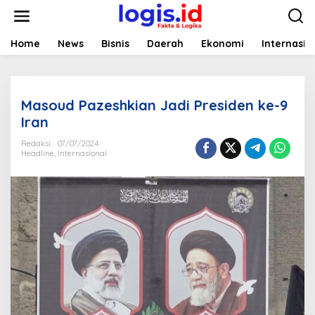
L
e
w
a
Home
News
Bisnis
Daerah
Ekonomi
Internasio
t
i
k
e
Masoud Pazeshkian Jadi Presiden ke-9
k
o
Iran
n
t
Redaksi
07/07/2024
Headline
,
Internasional
e
n