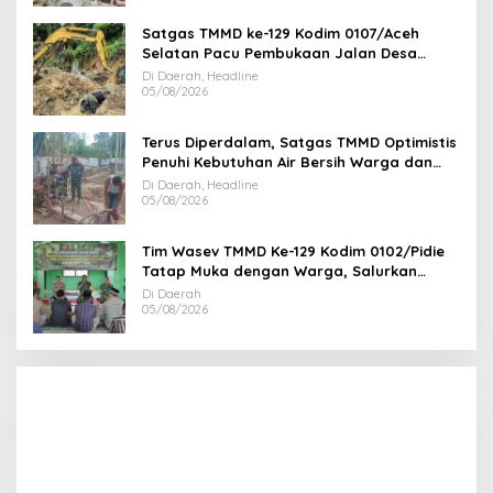
Satgas TMMD ke-129 Kodim 0107/Aceh
Selatan Pacu Pembukaan Jalan Desa
Kemumu Sebrang
Di Daerah, Headline
05/08/2026
Terus Diperdalam, Satgas TMMD Optimistis
Penuhi Kebutuhan Air Bersih Warga dan
Masjid
Di Daerah, Headline
05/08/2026
Tim Wasev TMMD Ke-129 Kodim 0102/Pidie
Tatap Muka dengan Warga, Salurkan
Bantuan Sembako
Di Daerah
05/08/2026