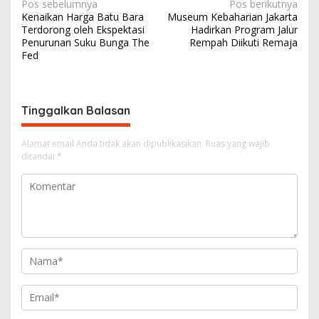
N
Pos sebelumnya
Pos berikutnya
Kenaikan Harga Batu Bara
Museum Kebaharian Jakarta
a
Terdorong oleh Ekspektasi
Hadirkan Program Jalur
v
Penurunan Suku Bunga The
Rempah Diikuti Remaja
Fed
i
g
a
Tinggalkan Balasan
s
i
Alamat email Anda tidak akan dipublikasikan.
Ruas yang wajib
ditandai
*
p
o
s