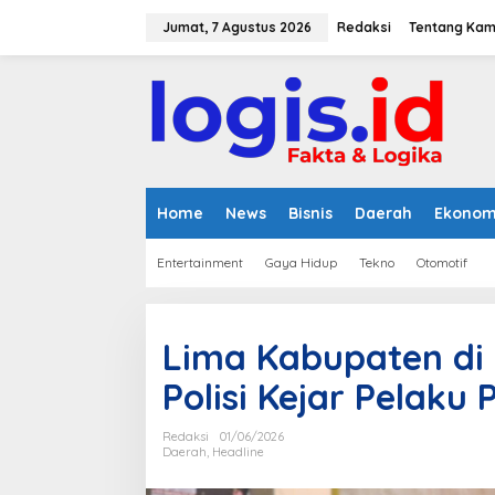
L
e
Jumat, 7 Agustus 2026
Redaksi
Tentang Kam
w
a
t
i
k
e
k
o
n
Home
News
Bisnis
Daerah
Ekonom
t
e
Entertainment
Gaya Hidup
Tekno
Otomotif
n
Lima Kabupaten di 
Polisi Kejar Pelak
Redaksi
01/06/2026
Daerah
,
Headline