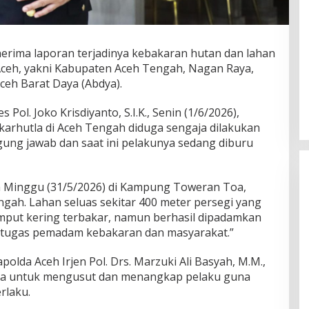
erima laporan terjadinya kebakaran hutan dan lahan
 Aceh, yakni Kabupaten Aceh Tengah, Nagan Raya,
Aceh Barat Daya (Abdya).
ol. Joko Krisdiyanto, S.I.K., Senin (1/6/2026),
arhutla di Aceh Tengah diduga sengaja dilakukan
gung jawab dan saat ini pelakunya sedang diburu
ada Minggu (31/5/2026) di Kampung Toweran Toa,
gah. Lahan seluas sekitar 400 meter persegi yang
mput kering terbakar, namun berhasil dipadamkan
petugas pemadam kebakaran dan masyarakat.”
apolda Aceh Irjen Pol. Drs. Marzuki Ali Basyah, M.M.,
ya untuk mengusut dan menangkap pelaku guna
rlaku.