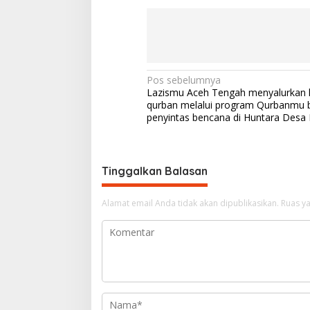
N
Pos sebelumnya
Lazismu Aceh Tengah menyalurkan
a
qurban melalui program Qurbanmu 
v
penyintas bencana di Huntara Desa 
i
g
Tinggalkan Balasan
a
s
Alamat email Anda tidak akan dipublikasikan.
Ruas ya
i
p
o
s