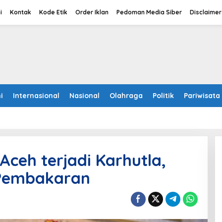
i
Kontak
Kode Etik
Order Iklan
Pedoman Media Siber
Disclaimer
i
Internasional
Nasional
Olahraga
Politik
Pariwisata
Aceh terjadi Karhutla,
u Pembakaran