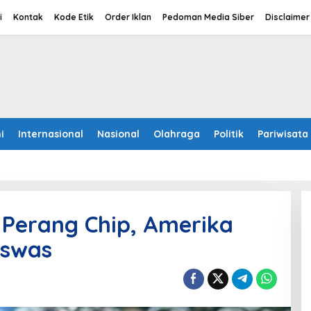
i
Kontak
Kode Etik
Order Iklan
Pedoman Media Siber
Disclaimer
i
Internasional
Nasional
Olahraga
Politik
Pariwisata
 Perang Chip, Amerika
aswas