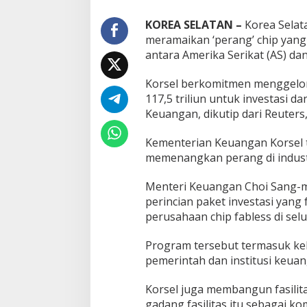
KOREA SELATAN –
Korea Selat
meramaikan ‘perang’ chip yang
antara Amerika Serikat (AS) dan
Korsel berkomitmen menggelont
117,5 triliun untuk investasi 
Keuangan, dikutip dari Reuters,
Kementerian Keuangan Korsel 
memenangkan perang di indust
Menteri Keuangan Choi Sang
perincian paket investasi yang 
perusahaan chip fabless di sel
Program tersebut termasuk ke
pemerintah dan institusi keuan
Korsel juga membangun fasilita
gadang fasilitas itu sebagai ko