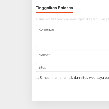
i
g
Tinggalkan Balasan
a
Alamat email Anda tidak akan dipublikasikan.
Ruas ya
s
i
p
o
s
Simpan nama, email, dan situs web saya pa