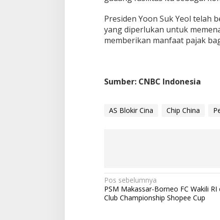
Presiden Yoon Suk Yeol telah
yang diperlukan untuk memenan
memberikan manfaat pajak bagi
Sumber: CNBC Indonesia
AS Blokir Cina
Chip China
P
N
Pos sebelumnya
PSM Makassar-Borneo FC Wakili RI 
a
Club Championship Shopee Cup
v