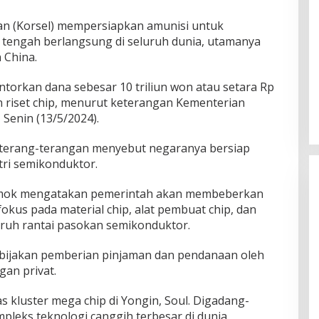
an (Korsel) mempersiapkan amunisi untuk
 tengah berlangsung di seluruh dunia, utamanya
 China.
orkan dana sebesar 10 triliun won atau setara Rp
dan riset chip, menurut keterangan Kementerian
 Senin (13/5/2024).
terang-terangan menyebut negaranya bersiap
ri semikonduktor.
-mok mengatakan pemerintah akan membeberkan
fokus pada material chip, alat pembuat chip, dan
uruh rantai pasokan semikonduktor.
bijakan pemberian pinjaman dan pendanaan oleh
gan privat.
s kluster mega chip di Yongin, Soul. Digadang-
mpleks teknologi canggih terbesar di dunia.