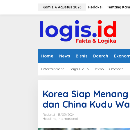
L
e
Kamis, 6 Agustus 2026
Redaksi
Tentang Kam
w
a
t
i
k
e
k
o
n
Home
News
Bisnis
Daerah
Ekonom
t
e
Entertainment
Gaya Hidup
Tekno
Otomotif
n
Korea Siap Menang
dan China Kudu W
Redaksi
13/05/2024
Headline
,
Internasional