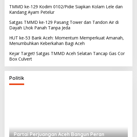
TMMD ke-129 Kodim 0102/Pidie Siapkan Kolam Lele dan
Kandang Ayam Petelur
Satgas TMMD ke-129 Pasang Tower dan Tandon Air di
Dayah Lhok Panah Tanpa Jeda
HUT ke-53 Bank Aceh: Momentum Memperkuat Amanah,
Menumbuhkan Keberkahan Bagi Aceh
Kejar Target! Satgas TMMD Aceh Selatan Tancap Gas Cor
Box Culvert
Politik
Partai Perjuangan Aceh Bangun Peran
P