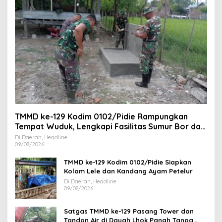
TMMD ke-129 Kodim 0102/Pidie Rampungkan
Tempat Wuduk, Lengkapi Fasilitas Sumur Bor dan
MCK
Di Daerah, Headline
09/08/2026
TMMD ke-129 Kodim 0102/Pidie Siapkan
Kolam Lele dan Kandang Ayam Petelur
Di Daerah, Headline
09/08/2026
Satgas TMMD ke-129 Pasang Tower dan
Tandon Air di Dayah Lhok Panah Tanpa