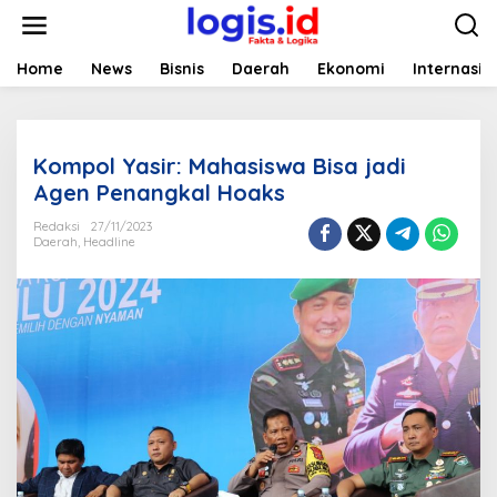
L
e
w
a
Home
News
Bisnis
Daerah
Ekonomi
Internasio
t
i
k
e
Kompol Yasir: Mahasiswa Bisa jadi
k
o
Agen Penangkal Hoaks
n
t
Redaksi
27/11/2023
Daerah
,
Headline
e
n