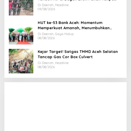
Jeda
Di Daerah, Headline
09/08/2026
HUT ke-53 Bank Aceh: Momentum
Memperkuat Amanah, Menumbuhkan
Keberkahan Bagi Aceh
Di Daerah, Gaya Hidup
08/08/2026
Kejar Target! Satgas TMMD Aceh Selatan
Tancap Gas Cor Box Culvert
Di Daerah, Headline
08/08/2026