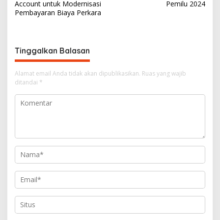
v
Account untuk Modernisasi
Pemilu 2024
Pembayaran Biaya Perkara
i
g
a
Tinggalkan Balasan
s
i
Alamat email Anda tidak akan dipublikasikan.
Ruas yang wajib
ditandai
*
p
o
s