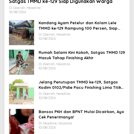
Satgas TMMD ke-129 Siap Digunakan Warga
Di Daerah, Headline
10/08/2026
Kandang Ayam Petelur dan Kolam Lele
TMMD ke-129 Rampung 100 Persen, Siap
Dukung Kemandirian Pangan Warga
Di Daerah, Headline
10/08/2026
Rumah Salami Kini Kokoh, Satgas TMMD 129
Masuk Tahap Finishing Akhir
Di Daerah, Headline
10/08/2026
Jelang Penutupan TMMD ke-129, Satgas
Kodim 0102/Pidie Pacu Finishing Lima Titik
MCK dan Sumur Bor
Di Daerah, Headline
10/08/2026
Bansos PKH dan BPNT Mulai Dicairkan, Ayo
Cek Penerimanya!
Di Headline, Nasional
10/08/2026