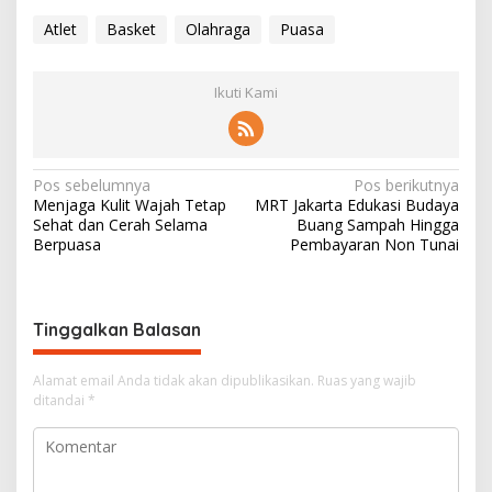
Atlet
Basket
Olahraga
Puasa
Ikuti Kami
N
Pos sebelumnya
Pos berikutnya
Menjaga Kulit Wajah Tetap
MRT Jakarta Edukasi Budaya
a
Sehat dan Cerah Selama
Buang Sampah Hingga
v
Berpuasa
Pembayaran Non Tunai
i
g
Tinggalkan Balasan
a
s
Alamat email Anda tidak akan dipublikasikan.
Ruas yang wajib
i
ditandai
*
p
o