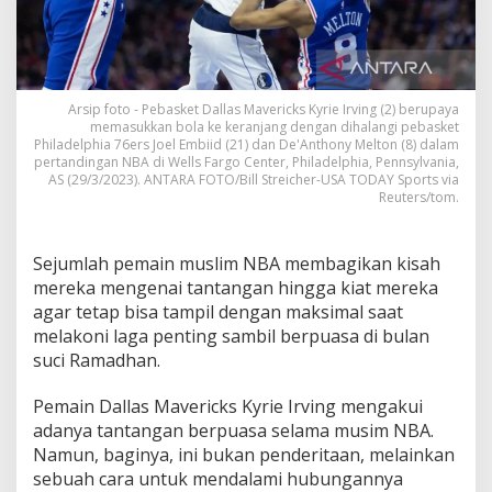
Arsip foto - Pebasket Dallas Mavericks Kyrie Irving (2) berupaya
memasukkan bola ke keranjang dengan dihalangi pebasket
Philadelphia 76ers Joel Embiid (21) dan De'Anthony Melton (8) dalam
pertandingan NBA di Wells Fargo Center, Philadelphia, Pennsylvania,
AS (29/3/2023). ANTARA FOTO/Bill Streicher-USA TODAY Sports via
Reuters/tom.
Sejumlah pemain muslim NBA membagikan kisah
mereka mengenai tantangan hingga kiat mereka
agar tetap bisa tampil dengan maksimal saat
melakoni laga penting sambil berpuasa di bulan
suci Ramadhan.
Pemain Dallas Mavericks Kyrie Irving mengakui
adanya tantangan berpuasa selama musim NBA.
Namun, baginya, ini bukan penderitaan, melainkan
sebuah cara untuk mendalami hubungannya