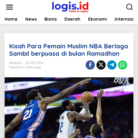
L
e
w
a
Home
News
Bisnis
Daerah
Ekonomi
Internasio
t
i
k
e
Kisah Para Pemain Muslim NBA Berlaga
k
o
Sambil berpuasa di bulan Ramadhan
n
t
Redaksi
22/03/2024
Headline
,
Olahraga
e
n