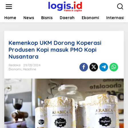
L
e
w
a
Home
News
Bisnis
Daerah
Ekonomi
Internasio
t
i
k
e
Kemenkop UKM Dorong Koperasi
k
o
Produsen Kopi masuk PMO Kopi
n
Nusantara
t
e
Redaksi
29/03/2024
n
Ekonomi
,
Headline