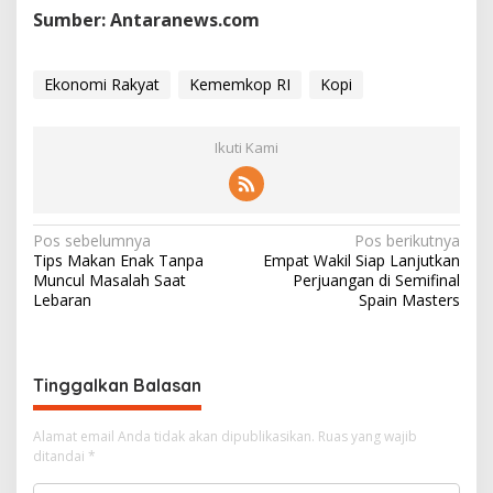
Sumber: Antaranews.com
Ekonomi Rakyat
Kememkop RI
Kopi
Ikuti Kami
N
Pos sebelumnya
Pos berikutnya
Tips Makan Enak Tanpa
Empat Wakil Siap Lanjutkan
a
Muncul Masalah Saat
Perjuangan di Semifinal
v
Lebaran
Spain Masters
i
g
Tinggalkan Balasan
a
s
Alamat email Anda tidak akan dipublikasikan.
Ruas yang wajib
i
ditandai
*
p