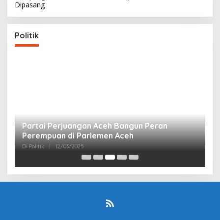
Dipasang
Politik
Partai Perjuangan Aceh Bangun Peran
P
Perempuan di Parlemen Aceh
M
Di Politik
|
12/03/2025
Di 