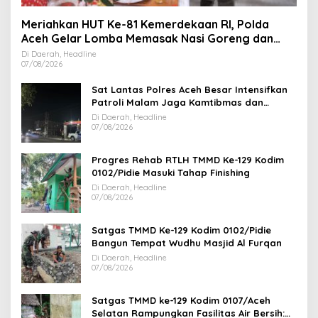
Meriahkan HUT Ke-81 Kemerdekaan RI, Polda
Aceh Gelar Lomba Memasak Nasi Goreng dan
Aneka Minuman
Di Daerah, Headline
07/08/2026
Sat Lantas Polres Aceh Besar Intensifkan
Patroli Malam Jaga Kamtibmas dan
Kelancaran Lalu Lintas
Di Daerah, Headline
07/08/2026
Progres Rehab RTLH TMMD Ke-129 Kodim
0102/Pidie Masuki Tahap Finishing
Di Daerah, Headline
07/08/2026
Satgas TMMD Ke-129 Kodim 0102/Pidie
Bangun Tempat Wudhu Masjid Al Furqan
Di Daerah, Headline
07/08/2026
Satgas TMMD ke-129 Kodim 0107/Aceh
Selatan Rampungkan Fasilitas Air Bersih: