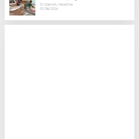
Tapak Tower Mulai Dipasang
Di Daerah, Headline
07/08/2026