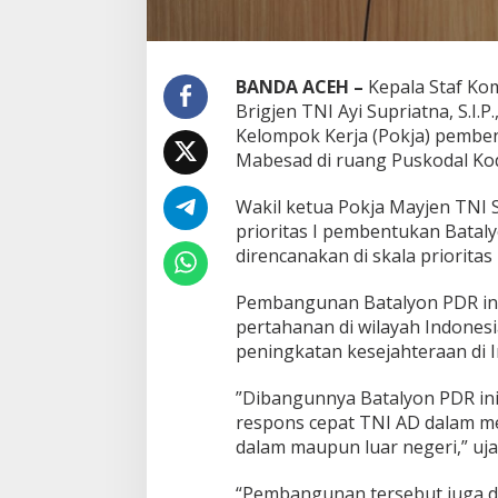
BANDA ACEH –
Kepala Staf Ko
Brigjen TNI Ayi Supriatna, S.I.
Kelompok Kerja (Pokja) pembe
Mabesad di ruang Puskodal Kod
Wakil ketua Pokja Mayjen TNI 
prioritas I pembentukan Batal
direncanakan di skala prioritas I
Pembangunan Batalyon PDR in
pertahanan di wilayah Indone
peningkatan kesejahteraan di I
”Dibangunnya Batalyon PDR in
respons cepat TNI AD dalam me
dalam maupun luar negeri,” uja
“Pembangunan tersebut juga d