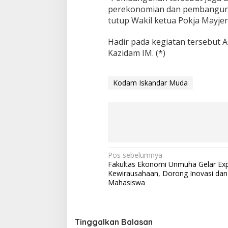
perekonomian dan pembangunan 
tutup Wakil ketua Pokja Mayjen
Hadir pada kegiatan tersebut 
Kazidam IM. (*)
Kodam Iskandar Muda
N
Pos sebelumnya
Fakultas Ekonomi Unmuha Gelar Ex
a
Kewirausahaan, Dorong Inovasi dan 
v
Mahasiswa
i
g
Tinggalkan Balasan