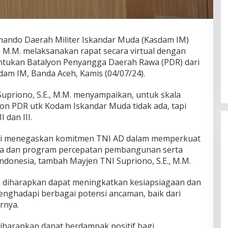
mando Daerah Militer Iskandar Muda (Kasdam IM)
P., M.M. melaksanakan rapat secara virtual dengan
ntukan Batalyon Penyangga Daerah Rawa (PDR) dari
am IM, Banda Aceh, Kamis (04/07/24).
Supriono, S.E., M.M. menyampaikan, untuk skala
yon PDR utk Kodam Iskandar Muda tidak ada, tapi
I dan III.
i menegaskan komitmen TNI AD dalam memperkuat
sia dan program percepatan pembangunan serta
ndonesia, tambah Mayjen TNI Supriono, S.E., M.M.
i diharapkan dapat meningkatkan kesiapsiagaan dan
nghadapi berbagai potensi ancaman, baik dari
rnya.
iharapkan dapat berdampak positif bagi