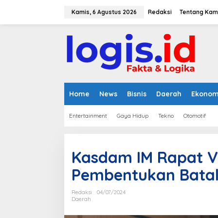
L
e
Kamis, 6 Agustus 2026
Redaksi
Tentang Kam
w
a
t
i
k
e
k
o
n
Home
News
Bisnis
Daerah
Ekonom
t
e
Entertainment
Gaya Hidup
Tekno
Otomotif
n
Kasdam IM Rapat V
Pembentukan Bata
Redaksi
04/07/2024
Daerah