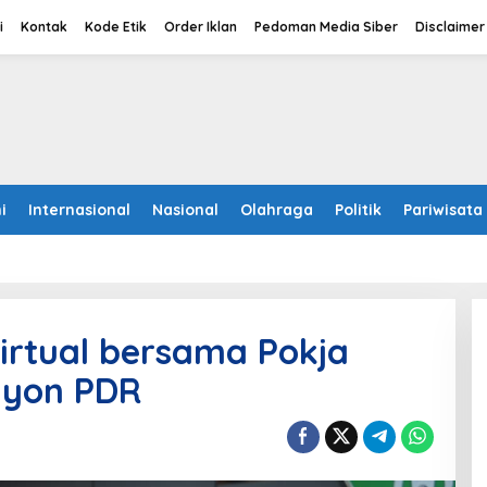
i
Kontak
Kode Etik
Order Iklan
Pedoman Media Siber
Disclaimer
i
Internasional
Nasional
Olahraga
Politik
Pariwisata
irtual bersama Pokja
lyon PDR