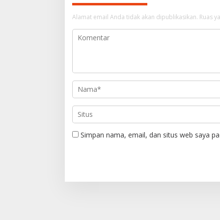
a
s
Alamat email Anda tidak akan dipublikasikan.
Ruas ya
i
p
o
s
Simpan nama, email, dan situs web saya pa