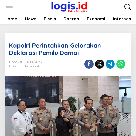
L
e
w
a
Home
News
Bisnis
Daerah
Ekonomi
Internasio
t
i
k
e
Kapolri Perintahkan Gelorakan
k
o
Deklarasi Pemilu Damai
n
t
Redaksi
21/10/2023
Headline
,
Nasional
e
n