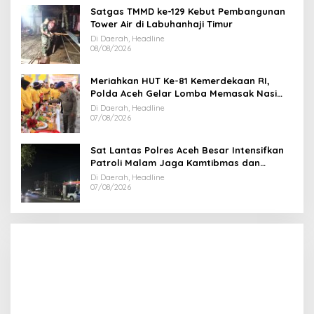
Satgas TMMD ke-129 Kebut Pembangunan
Tower Air di Labuhanhaji Timur
Di Daerah, Headline
08/08/2026
Meriahkan HUT Ke-81 Kemerdekaan RI,
Polda Aceh Gelar Lomba Memasak Nasi
Goreng dan Aneka Minuman
Di Daerah, Headline
07/08/2026
Sat Lantas Polres Aceh Besar Intensifkan
Patroli Malam Jaga Kamtibmas dan
Kelancaran Lalu Lintas
Di Daerah, Headline
07/08/2026