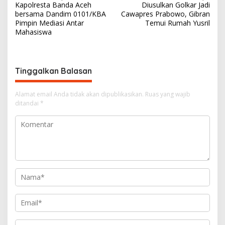
Kapolresta Banda Aceh
Diusulkan Golkar Jadi
a
bersama Dandim 0101/KBA
Cawapres Prabowo, Gibran
v
Pimpin Mediasi Antar
Temui Rumah Yusril
Mahasiswa
i
g
a
Tinggalkan Balasan
s
i
Alamat email Anda tidak akan dipublikasikan.
Ruas yang wajib
ditandai
*
p
o
s