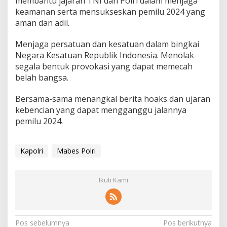
membantu jajaran TNI dan Polri dalam menjaga
keamanan serta mensukseskan pemilu 2024 yang
aman dan adil.
Menjaga persatuan dan kesatuan dalam bingkai
Negara Kesatuan Republik Indonesia. Menolak
segala bentuk provokasi yang dapat memecah
belah bangsa.
Bersama-sama menangkal berita hoaks dan ujaran
kebencian yang dapat mengganggu jalannya
pemilu 2024.
Kapolri
Mabes Polri
Ikuti Kami
N
Pos sebelumnya
Pos berikutnya