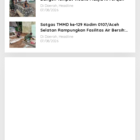
Di Daerah, Headline
07/08/2026
Satgas TMMD ke-129 Kodim 0107/Aceh
Selatan Rampungkan Fasilitas Air Bersih:
Tapak Tower Mulai Dipasang
Di Daerah, Headline
07/08/2026