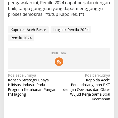
pengawalan ini, Pemilu 2024 dapat berjalan dengan
baik, tanpa gangguan yang dapat mengganggu
proses demokrasi, “tutup Kapolres.
(*)
Kapolres Aceh Besar
Logistik Pemilu 2024
Pemilu 2024
Ikuti Kami
N
Pos sebelumnya
Pos berikutnya
Konsep Strategis Upaya
Kapolda Aceh:
a
Hilirisasi Industri Pada
Penandatanganan PKT
v
Program Ketahanan Pangan
dengan Obvitnas dan Obter
I’M Jagong
Wujud Kerja Sama Soal
i
Keamanan
g
a