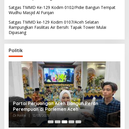
Satgas TMMD Ke-129 Kodim 0102/Pidie Bangun Tempat
Wudhu Masjid Al Furqan
Satgas TMMD ke-129 Kodim 0107/Aceh Selatan
Rampungkan Fasilitas Air Bersih: Tapak Tower Mulai
Dipasang
Politik
Partai Perjuangan Aceh Bangun Peran
P
Perempuan di Parlemen Aceh
M
Di Politik
|
12/03/2025
Di 