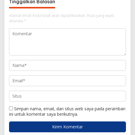
s
Tinggalkan Balasan
i
Alamat email Anda tidak akan dipublikasikan.
Ruas yang wajib
p
ditandai
*
o
s
Simpan nama, email, dan situs web saya pada peramban
ini untuk komentar saya berikutnya.