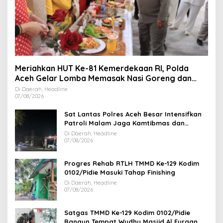
Meriahkan HUT Ke-81 Kemerdekaan RI, Polda
Aceh Gelar Lomba Memasak Nasi Goreng dan
Aneka Minuman
Di Daerah, Headline
07/08/2026
Sat Lantas Polres Aceh Besar Intensifkan
Patroli Malam Jaga Kamtibmas dan
Kelancaran Lalu Lintas
Di Daerah, Headline
07/08/2026
Progres Rehab RTLH TMMD Ke-129 Kodim
0102/Pidie Masuki Tahap Finishing
Di Daerah, Headline
07/08/2026
Satgas TMMD Ke-129 Kodim 0102/Pidie
Bangun Tempat Wudhu Masjid Al Furqan