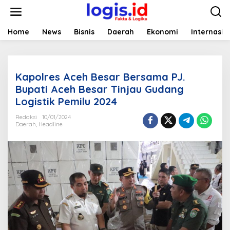
L
e
w
a
Home
News
Bisnis
Daerah
Ekonomi
Internasio
t
i
k
e
Kapolres Aceh Besar Bersama PJ.
k
o
Bupati Aceh Besar Tinjau Gudang
n
Logistik Pemilu 2024
t
e
Redaksi
10/01/2024
n
Daerah
,
Headline