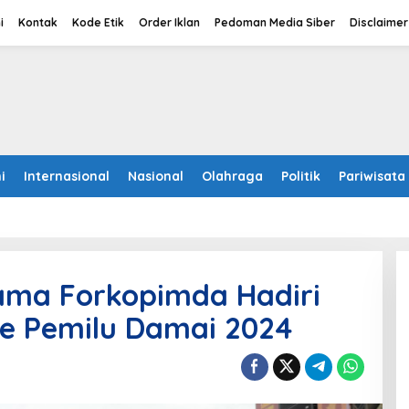
i
Kontak
Kode Etik
Order Iklan
Pedoman Media Siber
Disclaimer
i
Internasional
Nasional
Olahraga
Politik
Pariwisata
ama Forkopimda Hadiri
e Pemilu Damai 2024