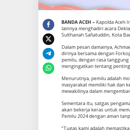
BANDA ACEH –
Kapolda Aceh I
lainnya menghadiri acara Dekl
Sulthanah Safiatuddin, Kota Ba
Dalam pesan damainya, Achmad
dirinya bersama dengan Forko
pemilu, dengan rasa tanggung j
mengingatkan tentang penting
Menurutnya, pemilu adalah mo
masyarakat memiliki hak dan 
mewakilinya dalam mengemban
Sementara itu, satgas pengam
akan bekerja keras untuk memas
Pemilu 2024 dengan aman tan
“Tugas kami adalah memastika