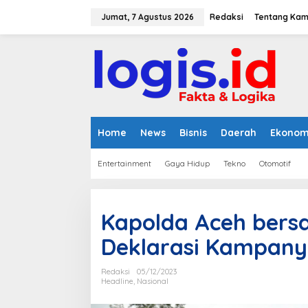
L
e
Jumat, 7 Agustus 2026
Redaksi
Tentang Kam
w
a
t
i
k
e
k
o
n
Home
News
Bisnis
Daerah
Ekonom
t
e
Entertainment
Gaya Hidup
Tekno
Otomotif
n
Kapolda Aceh bers
Deklarasi Kampany
Redaksi
05/12/2023
Headline
,
Nasional