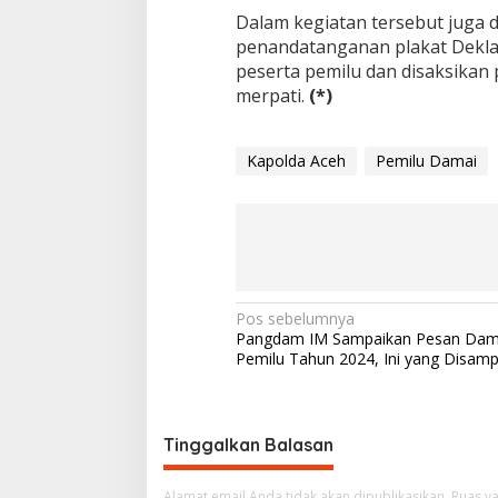
Dalam kegiatan tersebut juga
penandatanganan plakat Deklar
peserta pemilu dan disaksikan
merpati.
(*)
Kapolda Aceh
Pemilu Damai
N
Pos sebelumnya
Pangdam IM Sampaikan Pesan Dam
a
Pemilu Tahun 2024, Ini yang Disam
v
i
g
Tinggalkan Balasan
a
Alamat email Anda tidak akan dipublikasikan.
Ruas ya