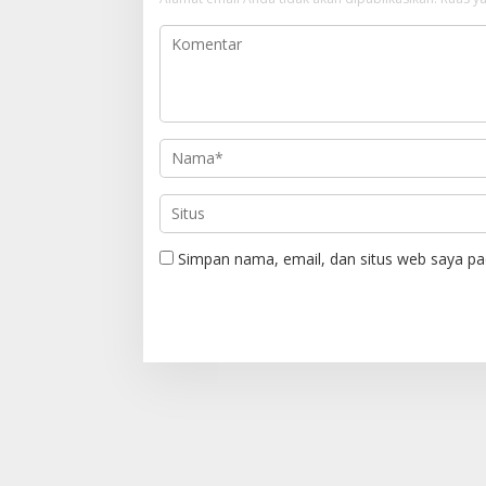
s
i
p
o
s
Simpan nama, email, dan situs web saya pa