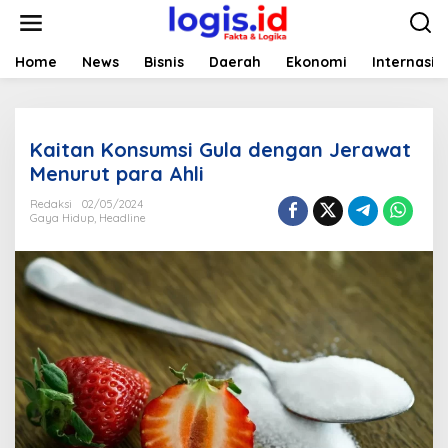
L
e
w
a
Home
News
Bisnis
Daerah
Ekonomi
Internasio
t
i
k
e
Kaitan Konsumsi Gula dengan Jerawat
k
o
Menurut para Ahli
n
t
Redaksi
02/05/2024
Gaya Hidup
,
Headline
e
n