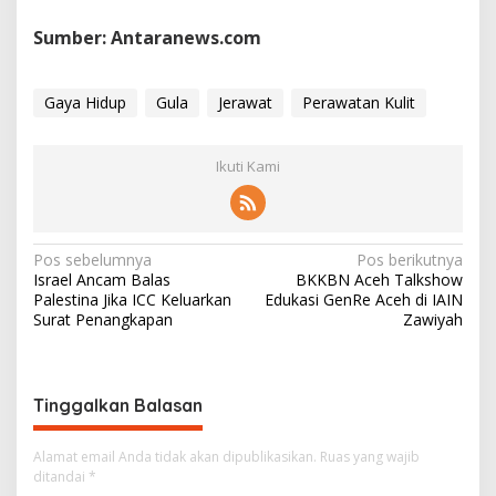
Sumber: Antaranews.com
Gaya Hidup
Gula
Jerawat
Perawatan Kulit
Ikuti Kami
N
Pos sebelumnya
Pos berikutnya
Israel Ancam Balas
BKKBN Aceh Talkshow
a
Palestina Jika ICC Keluarkan
Edukasi GenRe Aceh di IAIN
v
Surat Penangkapan
Zawiyah
i
g
Tinggalkan Balasan
a
s
Alamat email Anda tidak akan dipublikasikan.
Ruas yang wajib
i
ditandai
*