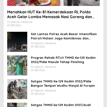
Meriahkan HUT Ke-81 Kemerdekaan RI, Polda
Aceh Gelar Lomba Memasak Nasi Goreng dan
Aneka Minuman
Di Daerah, Headline
07/08/2026
Sat Lantas Polres Aceh Besar Intensifkan
Patroli Malam Jaga Kamtibmas dan
Kelancaran Lalu Lintas
Di Daerah, Headline
07/08/2026
Progres Rehab RTLH TMMD Ke-129 Kodim
0102/Pidie Masuki Tahap Finishing
Di Daerah, Headline
07/08/2026
Satgas TMMD Ke-129 Kodim 0102/Pidie
Bangun Tempat Wudhu Masjid Al Furqan
Di Daerah, Headline
07/08/2026
Satgas TMMD ke-129 Kodim 0107/Aceh