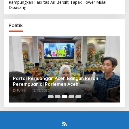
Rampungkan Fasilitas Air Bersih: Tapak Tower Mulai
Dipasang
Politik
Partai Perjuangan Aceh Bangun Peran
P
Perempuan di Parlemen Aceh
M
Di Politik
|
12/03/2025
Di 