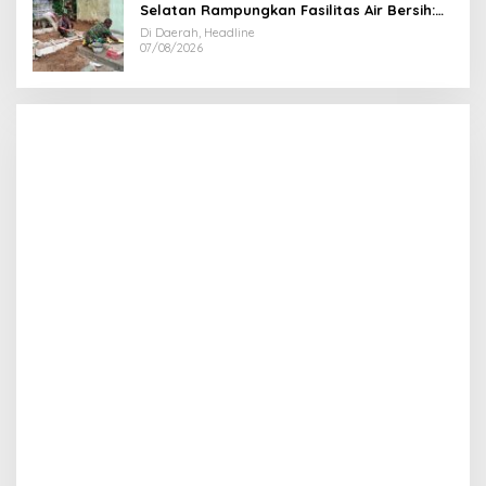
Selatan Rampungkan Fasilitas Air Bersih:
Tapak Tower Mulai Dipasang
Di Daerah, Headline
07/08/2026