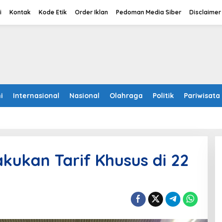
i
Kontak
Kode Etik
Order Iklan
Pedoman Media Siber
Disclaimer
i
Internasional
Nasional
Olahraga
Politik
Pariwisata
kukan Tarif Khusus di 22