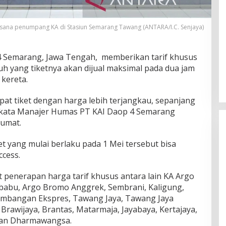
sana penumpang KA di Stasiun Semarang Tawang (ANTARA/I.C. Senjaya)
 Semarang, Jawa Tengah, memberikan tarif khusus
auh yang tiketnya akan dijual maksimal pada dua jam
kereta.
t tiket dengan harga lebih terjangkau, sepanjang
” kata Manajer Humas PT KAI Daop 4 Semarang
Jumat.
t yang mulai berlaku pada 1 Mei tersebut bisa
ccess.
penerapan harga tarif khusus antara lain KA Argo
babu, Argo Bromo Anggrek, Sembrani, Kaligung,
lambangan Ekspres, Tawang Jaya, Tawang Jaya
rawijaya, Brantas, Matarmaja, Jayabaya, Kertajaya,
 dan Dharmawangsa.