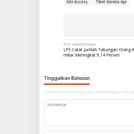
KAI Access
Tiket Kereta Api
N
Pos sebelumnya
LPS Catat Jumlah Tabungan Orang 
a
miliar Meningkat 9,14 Persen
v
i
g
Tinggalkan Balasan
a
Alamat email Anda tidak akan dipublikasikan.
Ruas ya
s
i
p
o
s