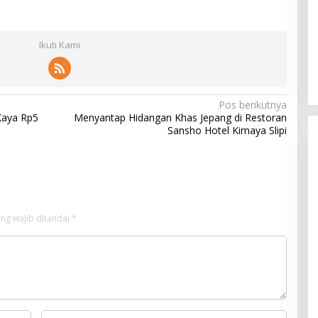
Ikuti Kami
Pos berikutnya
Kaya Rp5
Menyantap Hidangan Khas Jepang di Restoran
Sansho Hotel Kimaya Slipi
ng wajib ditandai
*