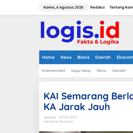
L
e
Kamis, 6 Agustus 2026
Redaksi
Tentang Kam
w
a
t
i
k
e
k
o
n
Home
News
Bisnis
Daerah
Ekonom
t
e
Entertainment
Gaya Hidup
Tekno
Otomotif
n
KAI Semarang Berla
KA Jarak Jauh
Redaksi
03/05/2024
Headline
,
Nasional