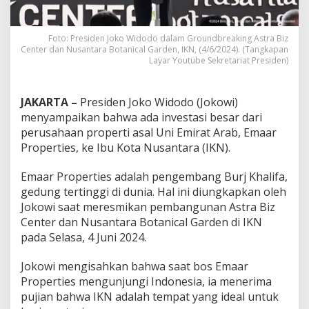
Foto: Presiden Joko Widodo dalam Groundbreaking Astra Biz
Center dan Nusantara Botanical Garden, IKN, (4/6/2024). (Tangkapan
Layar Youtube Sekretariat Presiden)
JAKARTA –
Presiden Joko Widodo (Jokowi)
menyampaikan bahwa ada investasi besar dari
perusahaan properti asal Uni Emirat Arab, Emaar
Properties, ke Ibu Kota Nusantara (IKN).
Emaar Properties adalah pengembang Burj Khalifa,
gedung tertinggi di dunia. Hal ini diungkapkan oleh
Jokowi saat meresmikan pembangunan Astra Biz
Center dan Nusantara Botanical Garden di IKN
pada Selasa, 4 Juni 2024.
Jokowi mengisahkan bahwa saat bos Emaar
Properties mengunjungi Indonesia, ia menerima
pujian bahwa IKN adalah tempat yang ideal untuk