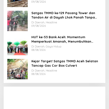
09/08/2026
Satgas TMMD ke-129 Pasang Tower dan
Tandon Air di Dayah Lhok Panah Tanpa
Jeda
Di Daerah, Headline
09/08/2026
HUT ke-53 Bank Aceh: Momentum
Memperkuat Amanah, Menumbuhkan
Keberkahan Bagi Aceh
Di Daerah, Gaya Hidup
08/08/2026
Kejar Target! Satgas TMMD Aceh Selatan
Tancap Gas Cor Box Culvert
Di Daerah, Headline
08/08/2026