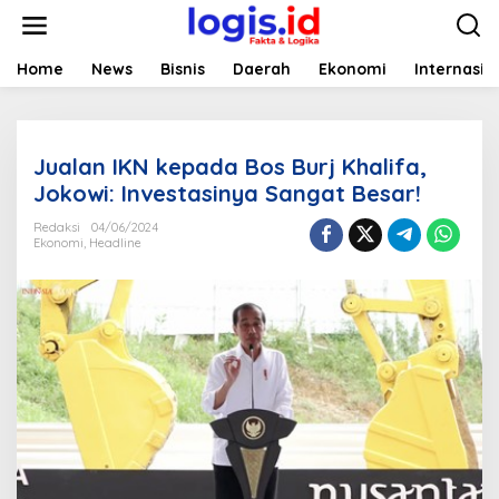
L
e
w
a
Home
News
Bisnis
Daerah
Ekonomi
Internasio
t
i
k
e
Jualan IKN kepada Bos Burj Khalifa,
k
o
Jokowi: Investasinya Sangat Besar!
n
t
Redaksi
04/06/2024
Ekonomi
,
Headline
e
n