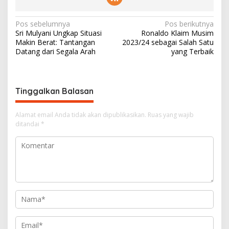
N
Pos sebelumnya
Pos berikutnya
Sri Mulyani Ungkap Situasi
Ronaldo Klaim Musim
a
Makin Berat: Tantangan
2023/24 sebagai Salah Satu
v
Datang dari Segala Arah
yang Terbaik
i
g
Tinggalkan Balasan
a
s
Alamat email Anda tidak akan dipublikasikan.
Ruas yang wajib
i
ditandai
*
p
o
s