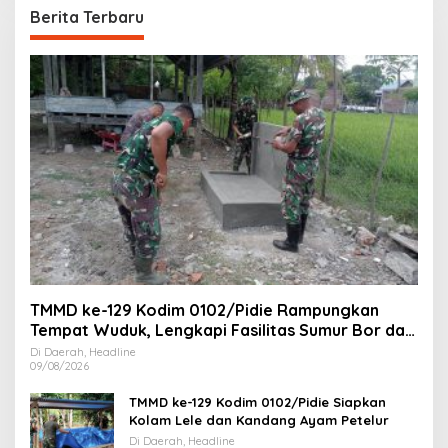
Berita Terbaru
TMMD ke-129 Kodim 0102/Pidie Rampungkan
Tempat Wuduk, Lengkapi Fasilitas Sumur Bor dan
MCK
Di Daerah, Headline
09/08/2026
TMMD ke-129 Kodim 0102/Pidie Siapkan
Kolam Lele dan Kandang Ayam Petelur
Di Daerah, Headline