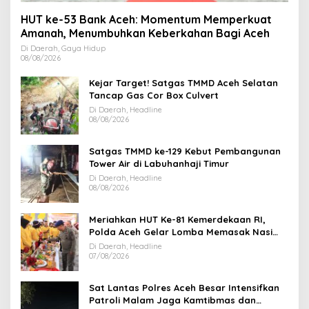
HUT ke-53 Bank Aceh: Momentum Memperkuat
Amanah, Menumbuhkan Keberkahan Bagi Aceh
Di Daerah, Gaya Hidup
08/08/2026
Kejar Target! Satgas TMMD Aceh Selatan
Tancap Gas Cor Box Culvert
Di Daerah, Headline
08/08/2026
Satgas TMMD ke-129 Kebut Pembangunan
Tower Air di Labuhanhaji Timur
Di Daerah, Headline
08/08/2026
Meriahkan HUT Ke-81 Kemerdekaan RI,
Polda Aceh Gelar Lomba Memasak Nasi
Goreng dan Aneka Minuman
Di Daerah, Headline
07/08/2026
Sat Lantas Polres Aceh Besar Intensifkan
Patroli Malam Jaga Kamtibmas dan