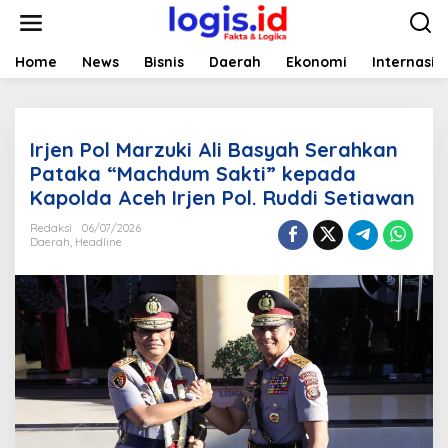
L
e
w
a
Home
News
Bisnis
Daerah
Ekonomi
Internasio
t
i
k
e
Irjen Pol Marzuki Ali Basyah Serahkan
k
o
Pataka “Machdum Sakti” kepada
n
Kapolda Aceh Irjen Pol. Ruddi Setiawan
t
e
Redaksi
06/07/2026
n
Daerah
,
Headline