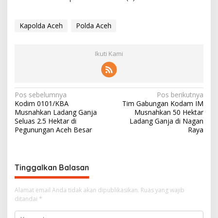
Kapolda Aceh
Polda Aceh
Ikuti Kami
N
Pos sebelumnya
Pos berikutnya
Kodim 0101/KBA
Tim Gabungan Kodam IM
a
Musnahkan Ladang Ganja
Musnahkan 50 Hektar
v
Seluas 2.5 Hektar di
Ladang Ganja di Nagan
Pegunungan Aceh Besar
Raya
i
g
a
Tinggalkan Balasan
s
i
Alamat email Anda tidak akan dipublikasikan.
Ruas yang wajib
ditandai
*
p