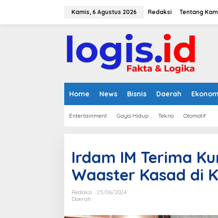
L
e
Kamis, 6 Agustus 2026
Redaksi
Tentang Kam
w
a
t
i
k
e
k
o
n
Home
News
Bisnis
Daerah
Ekonom
t
e
Entertainment
Gaya Hidup
Tekno
Otomotif
n
Irdam IM Terima K
Waaster Kasad di 
Redaksi
25/06/2024
Daerah