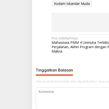
Kodam Iskandar Muda
N
Pos sebelumnya
Mahasiswa PMM 4 Unmuha Terbitk
a
Perjalanan, Akhiri Program dengan 
v
Makna
i
g
Tinggalkan Balasan
a
s
Alamat email Anda tidak akan dipublikasikan.
Ruas ya
i
p
o
s