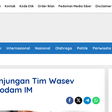
i
Kontak
Kode Etik
Order Iklan
Pedoman Media Siber
Disclaimer
i
Internasional
Nasional
Olahraga
Politik
Pariwisata
unjungan Tim Wasev
Kodam IM