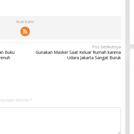
Ikuti Kami
Pos berikutnya
an Buku
Gunakan Masker Saat Keluar Rumah karena
Penuh
Udara Jakarta Sangat Buruk
ng wajib ditandai
*