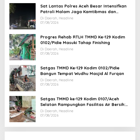
Sat Lantas Polres Aceh Besar Intensifkan
Patroli Malam Jaga Kamtibmas dan
Kelancaran Lalu Lintas
Di Daerah, Headline
07/08/2026
Progres Rehab RTLH TMMD Ke-129 Kodim
0102/Pidie Masuki Tahap Finishing
Di Daerah, Headline
07/08/2026
Satgas TMMD Ke-129 Kodim 0102/Pidie
Bangun Tempat Wudhu Masjid Al Furqan
Di Daerah, Headline
07/08/2026
Satgas TMMD ke-129 Kodim 0107/Aceh
Selatan Rampungkan Fasilitas Air Bersih:
Tapak Tower Mulai Dipasang
Di Daerah, Headline
07/08/2026