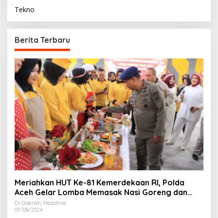
Tekno
Berita Terbaru
Meriahkan HUT Ke-81 Kemerdekaan RI, Polda
Aceh Gelar Lomba Memasak Nasi Goreng dan
Aneka Minuman
Di Daerah, Headline
07/08/2026