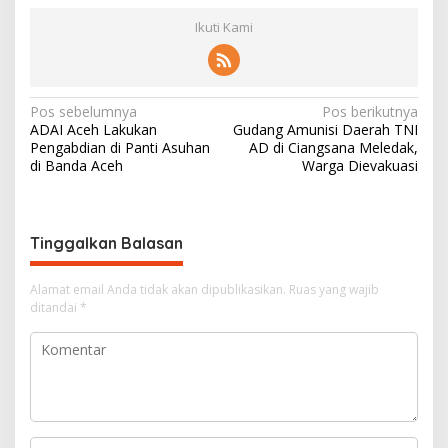
Ikuti Kami
N
Pos sebelumnya
Pos berikutnya
ADAI Aceh Lakukan
Gudang Amunisi Daerah TNI
a
Pengabdian di Panti Asuhan
AD di Ciangsana Meledak,
v
di Banda Aceh
Warga Dievakuasi
i
g
Tinggalkan Balasan
a
s
Alamat email Anda tidak akan dipublikasikan.
Ruas yang wajib
i
ditandai
*
p
o
s