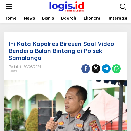
L
e
w
a
Home
News
Bisnis
Daerah
Ekonomi
Internasio
t
i
k
e
Ini Kata Kapolres Bireuen Soal Video
k
o
Bendera Bulan Bintang di Polsek
n
Samalanga
t
e
Redaksi
30/03/2024
n
Daerah