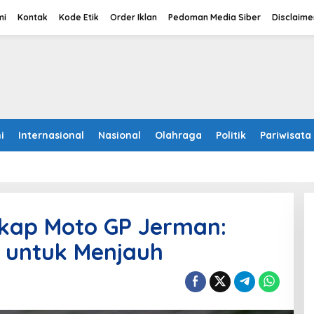
mi
Kontak
Kode Etik
Order Iklan
Pedoman Media Siber
Disclaime
i
Internasional
Nasional
Olahraga
Politik
Pariwisata
gkap Moto GP Jerman:
 untuk Menjauh