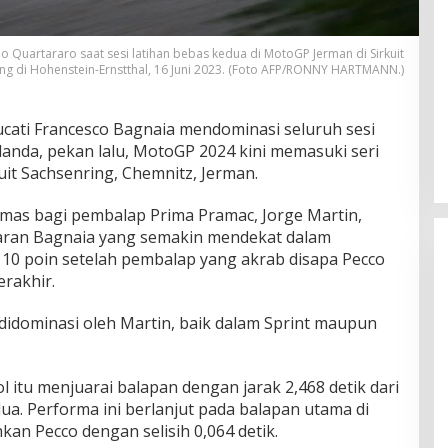
 Quartararo saat sesi latihan bebas kedua di MotoGP Jerman di Sirkuit
ng di Hohenstein-Ernstthal, 16 Juni 2023. (Foto AFP/RONNY HARTMANN.)
cati Francesco Bagnaia mendominasi seluruh sesi
elanda, pekan lalu, MotoGP 2024 kini memasuki seri
uit Sachsenring, Chemnitz, Jerman.
mas bagi pembalap Prima Pramac, Jorge Martin,
jaran Bagnaia yang semakin mendekat dalam
 10 poin setelah pembalap yang akrab disapa Pecco
erakhir.
 didominasi oleh Martin, baik dalam Sprint maupun
 itu menjuarai balapan dengan jarak 2,468 detik dari
dua. Performa ini berlanjut pada balapan utama di
an Pecco dengan selisih 0,064 detik.