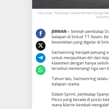
Foto arsip - Pembalap Yamaha Monster Energy Fabio
Sachsenri
JERMAN –
Setelah pembalap Du
balapan di Sirkuit TT Assen, B
kesembilan yang digelar di Sirk
Sachsenring menjadi peluang e
untuk menjauhkan diri dari ke
klasemen dengan hanya selisih
tersebut memenangi tiga seri t
Tahun lalu, Sachsenring selalu
balapan utama.
Dalam Sprint, pembalap Spanyol
Pecco yang berada di posisi ke
mana Martin kembali mengalahk