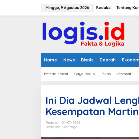
L
e
Minggu, 9 Agustus 2026
Redaksi
Tentang Ka
w
a
t
i
k
e
k
o
n
Home
News
Bisnis
Daerah
Ekonom
t
e
Entertainment
Gaya Hidup
Tekno
Otomotif
n
Ini Dia Jadwal Len
Kesempatan Martin
Redaksi
04/07/2024
Headline
,
Olahraga