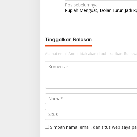
N
Pos sebelumnya
Rupiah Menguat, Dolar Turun Jadi R
a
v
i
g
Tinggalkan Balasan
a
Alamat email Anda tidak akan dipublikasikan.
Ruas ya
s
i
p
o
s
Simpan nama, email, dan situs web saya pa