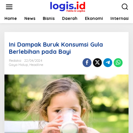
L
e
w
a
Home
News
Bisnis
Daerah
Ekonomi
Internasio
t
i
k
e
Ini Dampak Buruk Konsumsi Gula
k
o
Berlebihan pada Bayi
n
t
Redaksi
22/04/2024
Gaya Hidup
,
Headline
e
n