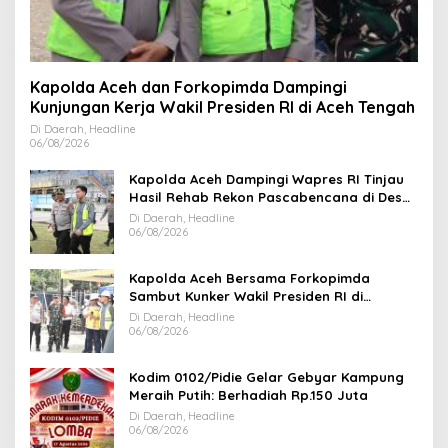
Kapolda Aceh dan Forkopimda Dampingi
Kunjungan Kerja Wakil Presiden RI di Aceh Tengah
Di Daerah, Headline
06/08/2026
Kapolda Aceh Dampingi Wapres RI Tinjau
Hasil Rehab Rekon Pascabencana di Desa
Kendawi Gayo Lues
Di Daerah, Headline
06/08/2026
Kapolda Aceh Bersama Forkopimda
Sambut Kunker Wakil Presiden RI di
Kabupaten Bireuen
Di Daerah, Headline
06/08/2026
Kodim 0102/Pidie Gelar Gebyar Kampung
Meraih Putih: Berhadiah Rp.150 Juta
Di Daerah, Headline
06/08/2026