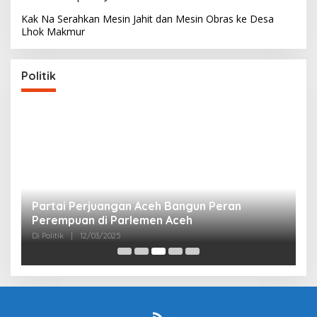
Kak Na Serahkan Mesin Jahit dan Mesin Obras ke Desa
Lhok Makmur
Politik
Partai Perjuangan Aceh Bangun Peran
P
Perempuan di Parlemen Aceh
M
Di Politik
|
12/03/2025
Di 