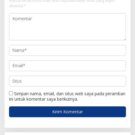
Alamat email Anda tidak akan dipublikasikan.
Ruas yang wajib
i
ditandai
*
p
o
s
Simpan nama, email, dan situs web saya pada peramban
ini untuk komentar saya berikutnya.