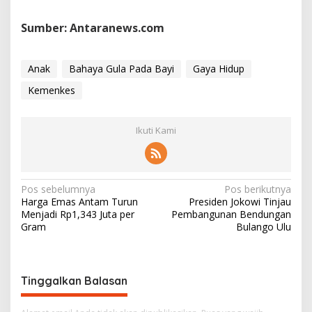
Sumber: Antaranews.com
Anak
Bahaya Gula Pada Bayi
Gaya Hidup
Kemenkes
Ikuti Kami
N
Pos sebelumnya
Pos berikutnya
Harga Emas Antam Turun
Presiden Jokowi Tinjau
a
Menjadi Rp1,343 Juta per
Pembangunan Bendungan
v
Gram
Bulango Ulu
i
g
Tinggalkan Balasan
a
s