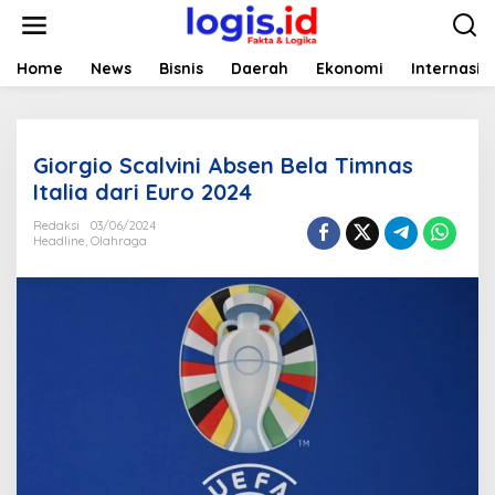
L
e
w
a
Home
News
Bisnis
Daerah
Ekonomi
Internasio
t
i
k
e
Giorgio Scalvini Absen Bela Timnas
k
o
Italia dari Euro 2024
n
t
Redaksi
03/06/2024
Headline
,
Olahraga
e
n