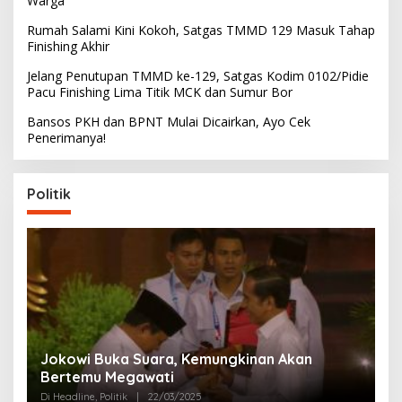
Warga
Rumah Salami Kini Kokoh, Satgas TMMD 129 Masuk Tahap
Finishing Akhir
Jelang Penutupan TMMD ke-129, Satgas Kodim 0102/Pidie
Pacu Finishing Lima Titik MCK dan Sumur Bor
Bansos PKH dan BPNT Mulai Dicairkan, Ayo Cek
Penerimanya!
Politik
Partai Perjuangan Aceh Bangun Peran
P
Perempuan di Parlemen Aceh
M
Di Politik
|
12/03/2025
Di 