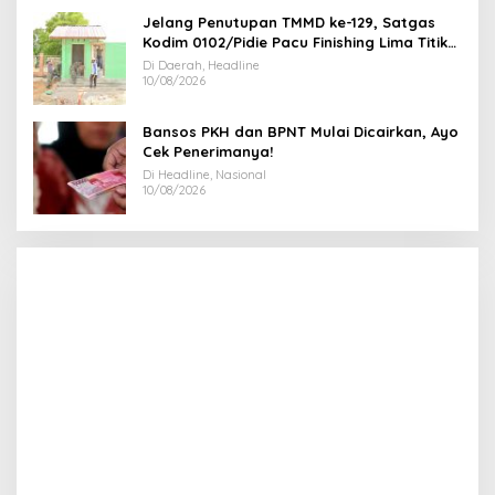
Jelang Penutupan TMMD ke-129, Satgas
Kodim 0102/Pidie Pacu Finishing Lima Titik
MCK dan Sumur Bor
Di Daerah, Headline
10/08/2026
Bansos PKH dan BPNT Mulai Dicairkan, Ayo
Cek Penerimanya!
Di Headline, Nasional
10/08/2026