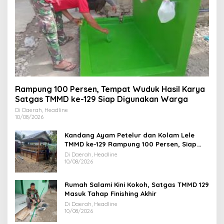
Rampung 100 Persen, Tempat Wuduk Hasil Karya
Satgas TMMD ke-129 Siap Digunakan Warga
Di Daerah, Headline
10/08/2026
Kandang Ayam Petelur dan Kolam Lele
TMMD ke-129 Rampung 100 Persen, Siap
Dukung Kemandirian Pangan Warga
Di Daerah, Headline
10/08/2026
Rumah Salami Kini Kokoh, Satgas TMMD 129
Masuk Tahap Finishing Akhir
Di Daerah, Headline
10/08/2026