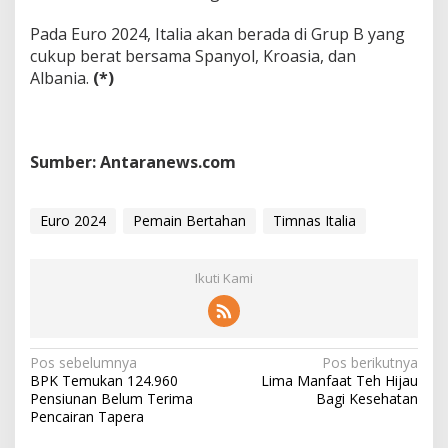
Pada Euro 2024, Italia akan berada di Grup B yang
cukup berat bersama Spanyol, Kroasia, dan
Albania.
(*)
Sumber: Antaranews.com
Euro 2024
Pemain Bertahan
Timnas Italia
Ikuti Kami
N
Pos sebelumnya
Pos berikutnya
BPK Temukan 124.960
Lima Manfaat Teh Hijau
a
Pensiunan Belum Terima
Bagi Kesehatan
v
Pencairan Tapera