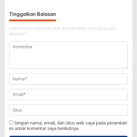
i
g
Tinggalkan Balasan
a
s
Alamat email Anda tidak akan dipublikasikan.
Ruas yang wajib
i
ditandai
*
p
o
s
Simpan nama, email, dan situs web saya pada peramban
ini untuk komentar saya berikutnya.