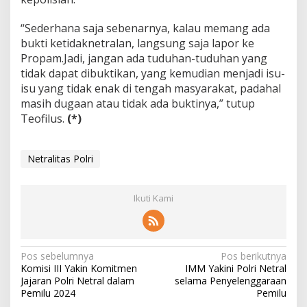
“Sederhana saja sebenarnya, kalau memang ada
bukti ketidaknetralan, langsung saja lapor ke
Propam.Jadi, jangan ada tuduhan-tuduhan yang
tidak dapat dibuktikan, yang kemudian menjadi isu-
isu yang tidak enak di tengah masyarakat, padahal
masih dugaan atau tidak ada buktinya,” tutup
Teofilus.
(*)
Netralitas Polri
Ikuti Kami
N
Pos sebelumnya
Pos berikutnya
Komisi III Yakin Komitmen
IMM Yakini Polri Netral
a
Jajaran Polri Netral dalam
selama Penyelenggaraan
v
Pemilu 2024
Pemilu