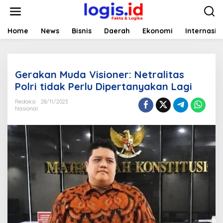
L
e
w
a
Home
News
Bisnis
Daerah
Ekonomi
Internasio
t
i
k
e
Gerakan Muda Visioner: Netralitas
k
o
Polri tidak Perlu Dipertanyakan Lagi
n
t
Redaksi
28/11/2023
Nasional
e
n