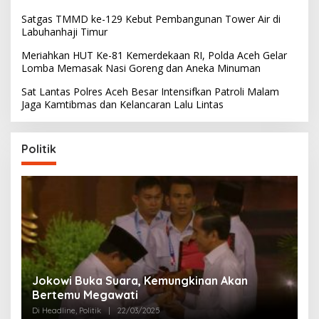
Satgas TMMD ke-129 Kebut Pembangunan Tower Air di
Labuhanhaji Timur
Meriahkan HUT Ke-81 Kemerdekaan RI, Polda Aceh Gelar
Lomba Memasak Nasi Goreng dan Aneka Minuman
Sat Lantas Polres Aceh Besar Intensifkan Patroli Malam
Jaga Kamtibmas dan Kelancaran Lalu Lintas
Politik
Partai Perjuangan Aceh Bangun Peran
P
Perempuan di Parlemen Aceh
M
Di Politik
|
12/03/2025
Di 