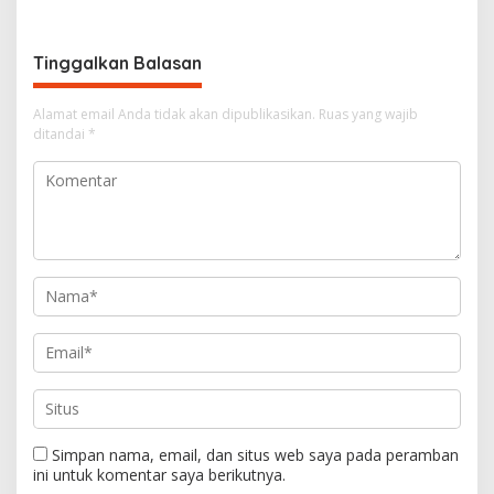
i
g
Tinggalkan Balasan
a
s
Alamat email Anda tidak akan dipublikasikan.
Ruas yang wajib
i
ditandai
*
p
o
s
Simpan nama, email, dan situs web saya pada peramban
ini untuk komentar saya berikutnya.