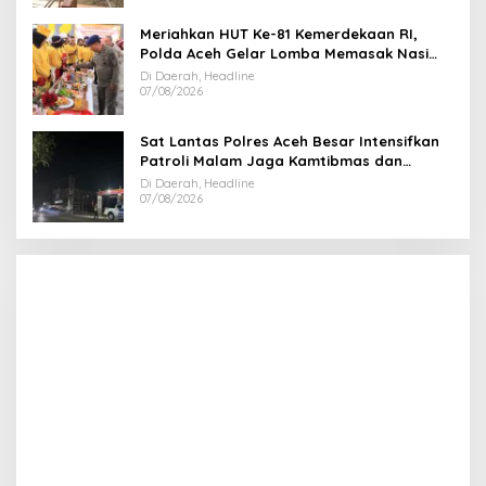
Meriahkan HUT Ke-81 Kemerdekaan RI,
Polda Aceh Gelar Lomba Memasak Nasi
Goreng dan Aneka Minuman
Di Daerah, Headline
07/08/2026
Sat Lantas Polres Aceh Besar Intensifkan
Patroli Malam Jaga Kamtibmas dan
Kelancaran Lalu Lintas
Di Daerah, Headline
07/08/2026