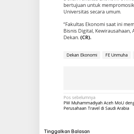
bertujuan untuk mempromosik
Universitas secara umum.
“Fakultas Ekonomi saat ini mem
Bisnis Digital, Kewirausahaan,
Dekan.
(CR).
Dekan Ekonomi
FE Unmuha
N
Pos sebelumnya
PW Muhammadiyah Aceh MoU den
a
Perusahaan Travel di Saudi Arabia
v
i
g
Tinggalkan Balasan