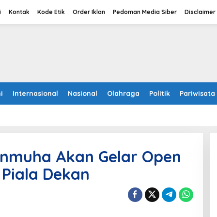
i
Kontak
Kode Etik
Order Iklan
Pedoman Media Siber
Disclaimer
i
Internasional
Nasional
Olahraga
Politik
Pariwisata
Unmuha Akan Gelar Open
 Piala Dekan