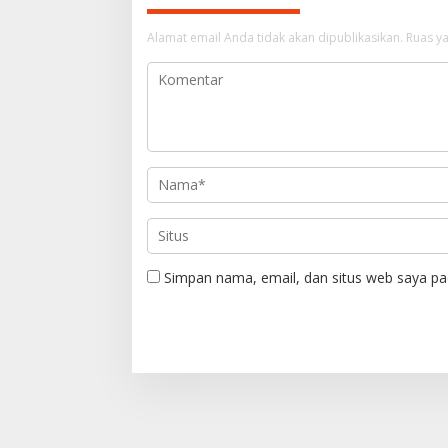
a
Alamat email Anda tidak akan dipublikasikan.
Ruas ya
s
i
p
o
s
Simpan nama, email, dan situs web saya pa