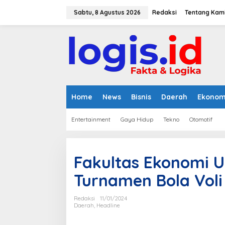
L
e
Sabtu, 8 Agustus 2026
Redaksi
Tentang Kam
w
a
t
i
k
e
k
o
n
Home
News
Bisnis
Daerah
Ekonom
t
e
Entertainment
Gaya Hidup
Tekno
Otomotif
n
Fakultas Ekonomi 
Turnamen Bola Voli
Redaksi
11/01/2024
Daerah
,
Headline