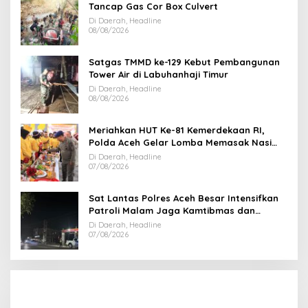
Tancap Gas Cor Box Culvert
Di Daerah, Headline
08/08/2026
Satgas TMMD ke-129 Kebut Pembangunan
Tower Air di Labuhanhaji Timur
Di Daerah, Headline
08/08/2026
Meriahkan HUT Ke-81 Kemerdekaan RI,
Polda Aceh Gelar Lomba Memasak Nasi
Goreng dan Aneka Minuman
Di Daerah, Headline
07/08/2026
Sat Lantas Polres Aceh Besar Intensifkan
Patroli Malam Jaga Kamtibmas dan
Kelancaran Lalu Lintas
Di Daerah, Headline
07/08/2026