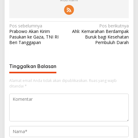
N
Pos sebelumnya
Pos berikutnya
Prabowo Akan Kirim
Ahli: Kemarahan Berdampak
a
Pasukan ke Gaza, TNI RI
Buruk bagi Kesehatan
v
Beri Tanggapan
Pembuluh Darah
i
g
Tinggalkan Balasan
a
s
Alamat email Anda tidak akan dipublikasikan.
Ruas yang wajib
i
ditandai
*
p
o
s