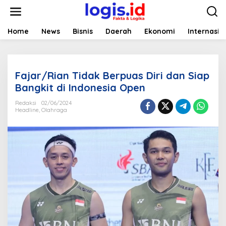
L
e
w
a
Home
News
Bisnis
Daerah
Ekonomi
Internasio
t
i
k
e
Fajar/Rian Tidak Berpuas Diri dan Siap
k
o
Bangkit di Indonesia Open
n
t
Redaksi
02/06/2024
Headline
,
Olahraga
e
n