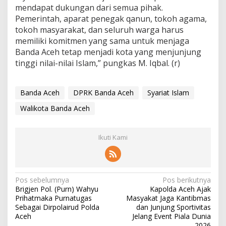
mendapat dukungan dari semua pihak.
Pemerintah, aparat penegak qanun, tokoh agama,
tokoh masyarakat, dan seluruh warga harus
memiliki komitmen yang sama untuk menjaga
Banda Aceh tetap menjadi kota yang menjunjung
tinggi nilai-nilai Islam,” pungkas M. Iqbal. (r)
Banda Aceh
DPRK Banda Aceh
Syariat Islam
Walikota Banda Aceh
Ikuti Kami
N
Pos sebelumnya
Pos berikutnya
Brigjen Pol. (Purn) Wahyu
Kapolda Aceh Ajak
a
Prihatmaka Purnatugas
Masyakat Jaga Kantibmas
v
Sebagai Dirpolairud Polda
dan Junjung Sportivitas
Aceh
Jelang Event Piala Dunia
i
2026