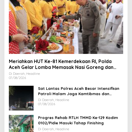
Meriahkan HUT Ke-81 Kemerdekaan RI, Polda
Aceh Gelar Lomba Memasak Nasi Goreng dan
Aneka Minuman
Di Daerah, Headline
07/08/2026
Sat Lantas Polres Aceh Besar Intensifkan
Patroli Malam Jaga Kamtibmas dan
Kelancaran Lalu Lintas
Di Daerah, Headline
07/08/2026
Progres Rehab RTLH TMMD Ke-129 Kodim
0102/Pidie Masuki Tahap Finishing
Di Daerah, Headline