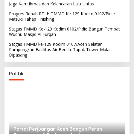
Jaga Kamtibmas dan Kelancaran Lalu Lintas
Progres Rehab RTLH TMMD Ke-129 Kodim 0102/Pidie
Masuki Tahap Finishing
Satgas TMMD Ke-129 Kodim 0102/Pidie Bangun Tempat
Wudhu Masjid Al Furqan
Satgas TMMD ke-129 Kodim 0107/Aceh Selatan
Rampungkan Fasilitas Air Bersih: Tapak Tower Mulai
Dipasang
Politik
Partai Perjuangan Aceh Bangun Peran
P