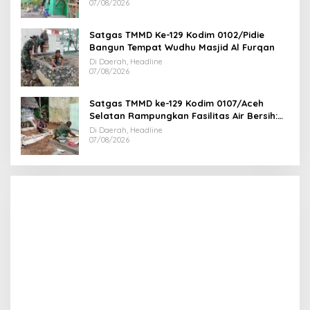
07/08/2026
Satgas TMMD Ke-129 Kodim 0102/Pidie
Bangun Tempat Wudhu Masjid Al Furqan
Di Daerah, Headline
07/08/2026
Satgas TMMD ke-129 Kodim 0107/Aceh
Selatan Rampungkan Fasilitas Air Bersih:
Tapak Tower Mulai Dipasang
Di Daerah, Headline
07/08/2026