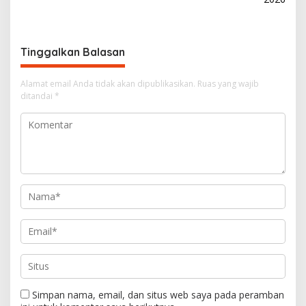
g
a
s
Tinggalkan Balasan
i
Alamat email Anda tidak akan dipublikasikan.
Ruas yang wajib
p
ditandai
*
o
s
Simpan nama, email, dan situs web saya pada peramban