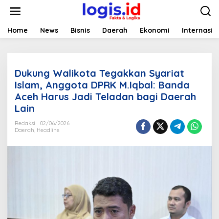
L
e
w
a
Home
News
Bisnis
Daerah
Ekonomi
Internasio
t
i
k
e
Dukung Walikota Tegakkan Syariat
k
o
Islam, Anggota DPRK M.Iqbal: Banda
n
Aceh Harus Jadi Teladan bagi Daerah
t
Lain
e
n
Redaksi
02/06/2026
Daerah
,
Headline