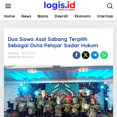
L
e
w
a
Home
News
Bisnis
Daerah
Ekonomi
Internasio
t
i
k
e
Dua Siswa Asal Sabang Terpilih
k
o
Sebagai Duta Pelajar Sadar Hukum
n
t
Redaksi
10/12/2023
Headline
,
Nasional
e
n