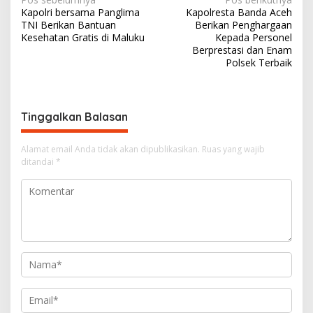
N
Kapolri bersama Panglima
Kapolresta Banda Aceh
a
TNI Berikan Bantuan
Berikan Penghargaan
v
Kesehatan Gratis di Maluku
Kepada Personel
Berprestasi dan Enam
i
Polsek Terbaik
g
a
s
Tinggalkan Balasan
i
Alamat email Anda tidak akan dipublikasikan.
Ruas yang wajib
p
ditandai
*
o
s