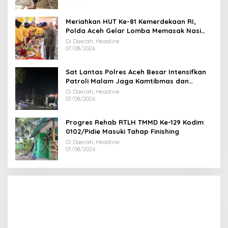
Meriahkan HUT Ke-81 Kemerdekaan RI,
Polda Aceh Gelar Lomba Memasak Nasi
Goreng dan Aneka Minuman
Di Daerah, Headline
07/08/2026
Sat Lantas Polres Aceh Besar Intensifkan
Patroli Malam Jaga Kamtibmas dan
Kelancaran Lalu Lintas
Di Daerah, Headline
07/08/2026
Progres Rehab RTLH TMMD Ke-129 Kodim
0102/Pidie Masuki Tahap Finishing
Di Daerah, Headline
07/08/2026