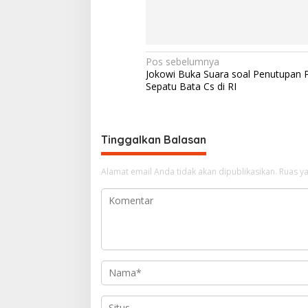
N
Pos sebelumnya
Jokowi Buka Suara soal Penutupan P
a
Sepatu Bata Cs di RI
v
i
g
Tinggalkan Balasan
a
Alamat email Anda tidak akan dipublikasikan.
Ruas ya
s
i
p
o
s