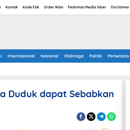
i
Kontak
Kode Etik
Order Iklan
Pedoman Media Siber
Disclaimer
i
Internasional
Nasional
Olahraga
Politik
Pariwisata
ama Duduk dapat Sebabkan