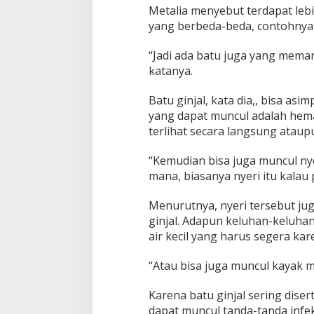
Metalia menyebut terdapat lebih 
yang berbeda-beda, contohnya 
“Jadi ada batu juga yang mem
katanya.
Batu ginjal, kata dia,, bisa as
yang dapat muncul adalah hema
terlihat secara langsung ataup
“Kemudian bisa juga muncul nye
mana, biasanya nyeri itu kalau p
Menurutnya, nyeri tersebut jug
ginjal. Adapun keluhan-keluhan
air kecil yang harus segera kar
“Atau bisa juga muncul kayak m
Karena batu ginjal sering diser
dapat muncul tanda-tanda infek