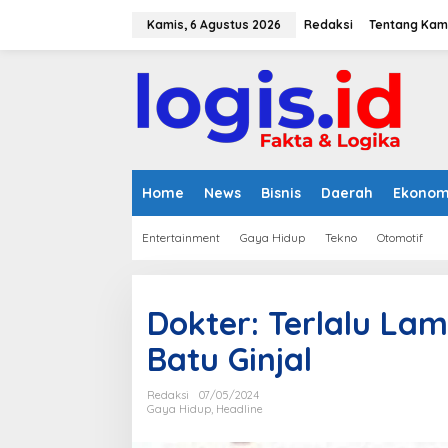
L
e
Kamis, 6 Agustus 2026
Redaksi
Tentang Kam
w
a
t
i
k
e
k
o
n
Home
News
Bisnis
Daerah
Ekonom
t
e
Entertainment
Gaya Hidup
Tekno
Otomotif
n
Dokter: Terlalu L
Batu Ginjal
Redaksi
07/05/2024
Gaya Hidup
,
Headline