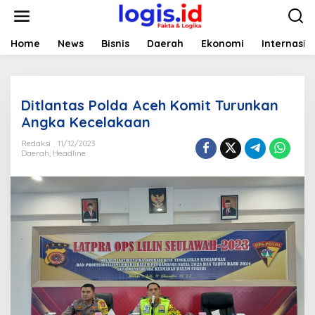
L
e
w
a
Home
News
Bisnis
Daerah
Ekonomi
Internasio
t
i
k
e
Ditlantas Polda Aceh Komit Turunkan
k
o
Angka Kecelakaan
n
t
Redaksi
11/12/2023
Daerah
,
Headline
e
n