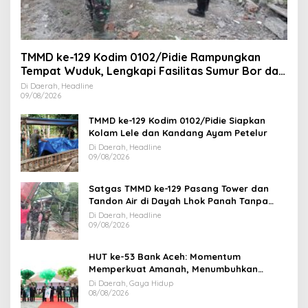
TMMD ke-129 Kodim 0102/Pidie Rampungkan
Tempat Wuduk, Lengkapi Fasilitas Sumur Bor dan
MCK
Di Daerah, Headline
09/08/2026
TMMD ke-129 Kodim 0102/Pidie Siapkan
Kolam Lele dan Kandang Ayam Petelur
Di Daerah, Headline
09/08/2026
Satgas TMMD ke-129 Pasang Tower dan
Tandon Air di Dayah Lhok Panah Tanpa
Jeda
Di Daerah, Headline
09/08/2026
HUT ke-53 Bank Aceh: Momentum
Memperkuat Amanah, Menumbuhkan
Keberkahan Bagi Aceh
Di Daerah, Gaya Hidup
08/08/2026