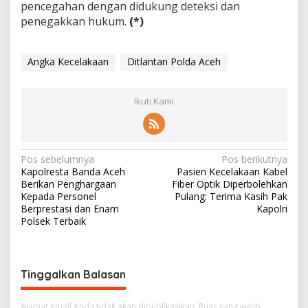
pencegahan dengan didukung deteksi dan
penegakkan hukum.
(*)
Angka Kecelakaan
Ditlantan Polda Aceh
Ikuti Kami
N
Pos sebelumnya
Pos berikutnya
Kapolresta Banda Aceh
Pasien Kecelakaan Kabel
a
Berikan Penghargaan
Fiber Optik Diperbolehkan
v
Kepada Personel
Pulang: Terima Kasih Pak
Berprestasi dan Enam
Kapolri
i
Polsek Terbaik
g
a
s
Tinggalkan Balasan
i
Alamat email Anda tidak akan dipublikasikan.
Ruas yang wajib