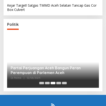
Kejar Target! Satgas TMMD Aceh Selatan Tancap Gas Cor
Box Culvert
Politik
Partai Perjuangan Aceh Bangun Peran
P
Perempuan di Parlemen Aceh
M
Di Politik
|
12/03/2025
Di 