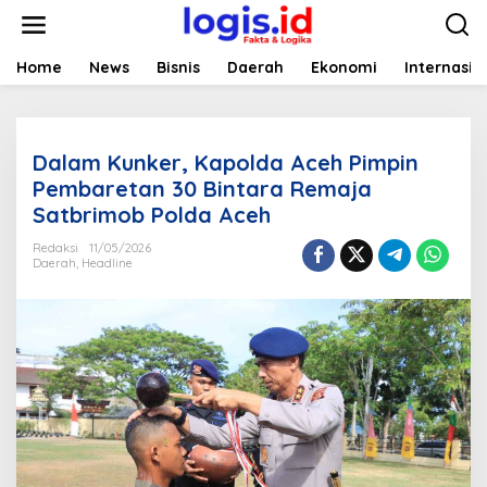
L
e
w
a
Home
News
Bisnis
Daerah
Ekonomi
Internasio
t
i
k
e
Dalam Kunker, Kapolda Aceh Pimpin
k
o
Pembaretan 30 Bintara Remaja
n
Satbrimob Polda Aceh
t
e
Redaksi
11/05/2026
n
Daerah
,
Headline