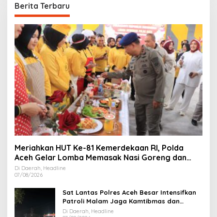
Berita Terbaru
Meriahkan HUT Ke-81 Kemerdekaan RI, Polda
Aceh Gelar Lomba Memasak Nasi Goreng dan
Aneka Minuman
Di Daerah, Headline
07/08/2026
Sat Lantas Polres Aceh Besar Intensifkan
Patroli Malam Jaga Kamtibmas dan
Kelancaran Lalu Lintas
Di Daerah, Headline