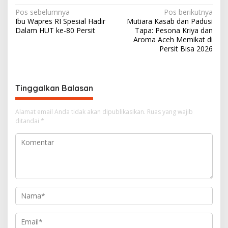
N
Pos sebelumnya
Pos berikutnya
Ibu Wapres RI Spesial Hadir
Mutiara Kasab dan Padusi
a
Dalam HUT ke-80 Persit
Tapa: Pesona Kriya dan
v
Aroma Aceh Memikat di
Persit Bisa 2026
i
g
a
Tinggalkan Balasan
s
i
Alamat email Anda tidak akan dipublikasikan.
Ruas yang wajib
ditandai
*
p
o
s