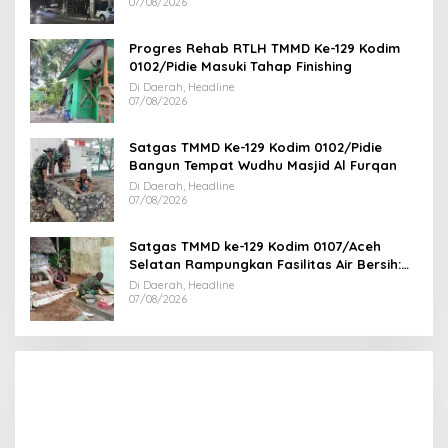
07/08/2026
Progres Rehab RTLH TMMD Ke-129 Kodim
0102/Pidie Masuki Tahap Finishing
Di Daerah, Headline
07/08/2026
Satgas TMMD Ke-129 Kodim 0102/Pidie
Bangun Tempat Wudhu Masjid Al Furqan
Di Daerah, Headline
07/08/2026
Satgas TMMD ke-129 Kodim 0107/Aceh
Selatan Rampungkan Fasilitas Air Bersih:
Tapak Tower Mulai Dipasang
Di Daerah, Headline
07/08/2026