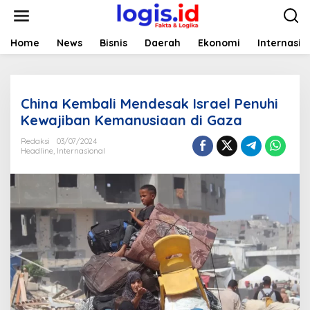
L
e
w
a
Home
News
Bisnis
Daerah
Ekonomi
Internasio
t
i
k
e
China Kembali Mendesak Israel Penuhi
k
o
Kewajiban Kemanusiaan di Gaza
n
t
Redaksi
03/07/2024
Headline
,
Internasional
e
n