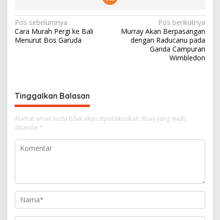
N
Pos sebelumnya
Pos berikutnya
Cara Murah Pergi ke Bali
Murray Akan Berpasangan
a
Menurut Bos Garuda
dengan Raducanu pada
v
Ganda Campuran
Wimbledon
i
g
a
Tinggalkan Balasan
s
i
Alamat email Anda tidak akan dipublikasikan.
Ruas yang wajib
ditandai
*
p
o
s