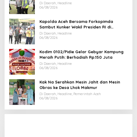
Kendawi Gayo Lues
Di Daerah, Headline
06/08/2026
Kapolda Aceh Bersama Forkopimda
Sambut Kunker Wakil Presiden RI di
Kabupaten Bireuen
Di Daerah, Headline
06/08/2026
Kodim 0102/Pidie Gelar Gebyar Kampung
Meraih Putih: Berhadiah Rp.150 Juta
Di Daerah, Headline
06/08/2026
Kak Na Serahkan Mesin Jahit dan Mesin
Obras ke Desa Lhok Makmur
Di Daerah, Headline, Pemerintah Aceh
06/08/2026