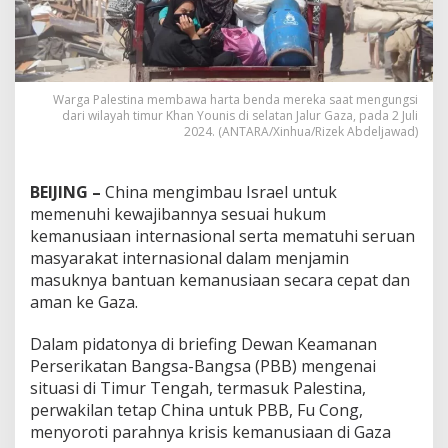
Warga Palestina membawa harta benda mereka saat mengungsi
dari wilayah timur Khan Younis di selatan Jalur Gaza, pada 2 Juli
2024. (ANTARA/Xinhua/Rizek Abdeljawad)
BEIJING –
China mengimbau Israel untuk
memenuhi kewajibannya sesuai hukum
kemanusiaan internasional serta mematuhi seruan
masyarakat internasional dalam menjamin
masuknya bantuan kemanusiaan secara cepat dan
aman ke Gaza.
Dalam pidatonya di briefing Dewan Keamanan
Perserikatan Bangsa-Bangsa (PBB) mengenai
situasi di Timur Tengah, termasuk Palestina,
perwakilan tetap China untuk PBB, Fu Cong,
menyoroti parahnya krisis kemanusiaan di Gaza