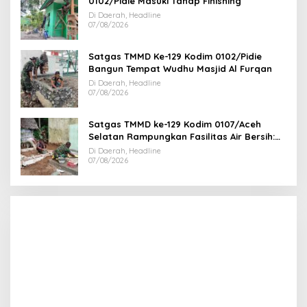
0102/Pidie Masuki Tahap Finishing
Di Daerah, Headline
07/08/2026
Satgas TMMD Ke-129 Kodim 0102/Pidie
Bangun Tempat Wudhu Masjid Al Furqan
Di Daerah, Headline
07/08/2026
Satgas TMMD ke-129 Kodim 0107/Aceh
Selatan Rampungkan Fasilitas Air Bersih:
Tapak Tower Mulai Dipasang
Di Daerah, Headline
07/08/2026