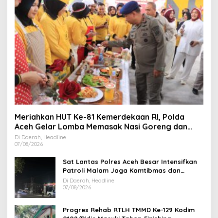
Meriahkan HUT Ke-81 Kemerdekaan RI, Polda
Aceh Gelar Lomba Memasak Nasi Goreng dan
Aneka Minuman
Di Daerah, Headline
07/08/2026
Sat Lantas Polres Aceh Besar Intensifkan
Patroli Malam Jaga Kamtibmas dan
Kelancaran Lalu Lintas
Di Daerah, Headline
07/08/2026
Progres Rehab RTLH TMMD Ke-129 Kodim