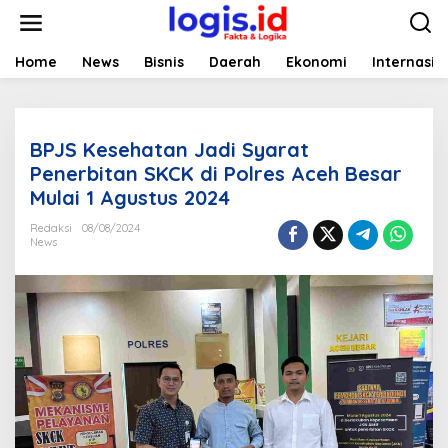
L
e
w
a
Home
News
Bisnis
Daerah
Ekonomi
Internasio
t
i
k
e
BPJS Kesehatan Jadi Syarat
k
o
Penerbitan SKCK di Polres Aceh Besar
n
Mulai 1 Agustus 2024
t
e
Redaksi
08/08/2024
n
News