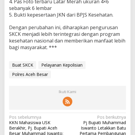
4. Pas Foto terbaru Latar Merah ukuran 4×6
sebanyak 6 lembar
5. Bukti kepesertaan JKN dari BPJS Kesehatan.
Dengan perubahan ini, diharapkan pengurusan
SKCK menjadi lebih terintegrasi dengan program
kesehatan nasional dan memberikan manfaat lebih
bagi masyarakat. ***
Buat SKCK
Pelayanan Kepolisian
Polres Aceh Besar
Ikuti Kami
N
Pos sebelumnya
Pos berikutnya
KKN Mahasiswa USK
Pj Bupati Muhammad
a
Berakhir, Pj. Bupati Aceh
Iswanto Letakkan Batu
Besar Muhammad Iswanto:
Pertama Pembangunan