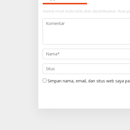
a
Alamat email Anda tidak akan dipublikasikan.
Ruas ya
s
i
p
o
s
Simpan nama, email, dan situs web saya pa