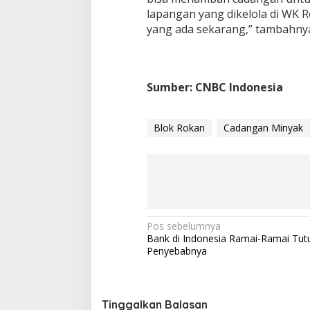
lapangan yang dikelola di WK R
yang ada sekarang,” tambahny
Sumber: CNBC Indonesia
Blok Rokan
Cadangan Minyak
N
Pos sebelumnya
Bank di Indonesia Ramai-Ramai Tut
a
Penyebabnya
v
i
g
Tinggalkan Balasan