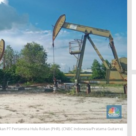
kan PT Pertamina Hulu Rokan (PHR). (CNBC Indonesia/Pratama Guitarra)