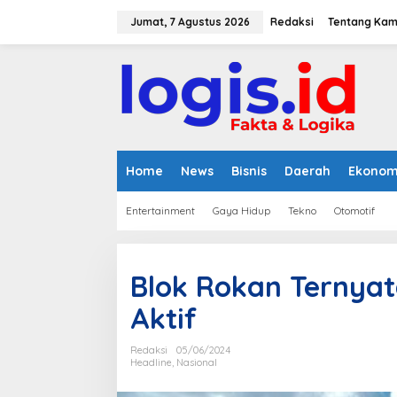
L
e
Jumat, 7 Agustus 2026
Redaksi
Tentang Kam
w
a
t
i
k
e
k
o
n
Home
News
Bisnis
Daerah
Ekonom
t
e
Entertainment
Gaya Hidup
Tekno
Otomotif
n
Blok Rokan Ternyata
Aktif
Redaksi
05/06/2024
Headline
,
Nasional