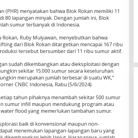
an (PHR) menyatakan bahwa Blok Rokan memiliki 11
 di 80 lapangan minyak. Dengan jumlah ini, Blok
lah sumur terbanyak di Indonesia.
lu Rokan, Ruby Mulyawan, menyebutkan bahwa
lifting dari Blok Rokan ditargetkan mencapai 167 ribu
 Produksi tersebut bersumber dari 11 ribu sumur aktif.
ngan sudah dikembangkan atau dieksploitasi dengan
 mungkin sekitar 15.000 sumur secara keseluruhan.
mungkin merupakan jumlah terbesar di suatu WK,”
Corner CNBC Indonesia, Rabu (5/6/2024).
etiap tahun pihaknya menambah sekitar 500 sumur
an sumur infill maupun mendukung program atau
n water flood yang memerlukan tambahan sumur.
splorasi baik di konvensional maupun non-
 dapat menemukan lapangan-lapangan baru yang
 dikembangkan lebih lanjut. Harapannya, jumlah