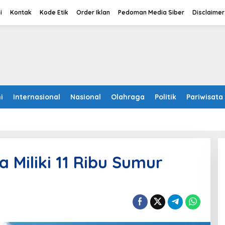
i
Kontak
Kode Etik
Order Iklan
Pedoman Media Siber
Disclaimer
i
Internasional
Nasional
Olahraga
Politik
Pariwisata
 Miliki 11 Ribu Sumur