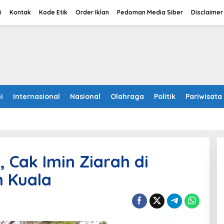
i
Kontak
Kode Etik
Order Iklan
Pedoman Media Siber
Disclaimer
i
Internasional
Nasional
Olahraga
Politik
Pariwisata
 Cak Imin Ziarah di
 Kuala