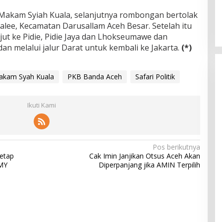
 Makam Syiah Kuala, selanjutnya rombongan bertolak
alee, Kecamatan Darusallam Aceh Besar. Setelah itu
njut ke Pidie, Pidie Jaya dan Lhokseumawe dan
n melalui jalur Darat untuk kembali ke Jakarta.
(*)
akam Syah Kuala
PKB Banda Aceh
Safari Politik
Ikuti Kami
Pos berikutnya
etap
Cak Imin Janjikan Otsus Aceh Akan
MY
Diperpanjang jika AMIN Terpilih