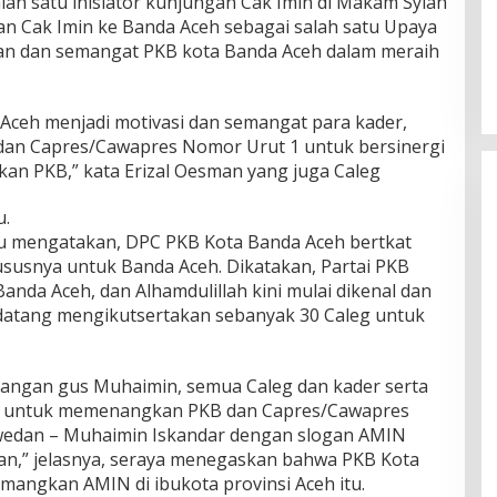
salah satu inisiator kunjungan Cak Imin di Makam Syiah
n Cak Imin ke Banda Aceh sebagai salah satu Upaya
n dan semangat PKB kota Banda Aceh dalam meraih
Aceh menjadi motivasi dan semangat para kader,
dan Capres/Cawapres Nomor Urut 1 untuk bersinergi
 PKB,” kata Erizal Oesman yang juga Caleg
u.
 itu mengatakan, DPC PKB Kota Banda Aceh bertkat
susnya untuk Banda Aceh. Dikatakan, Partai PKB
Banda Aceh, dan Alhamdulillah kini mulai dikenal dan
atang mengikutsertakan sebanyak 30 Caleg untuk
atangan gus Muhaimin, semua Caleg dan kader serta
at untuk memenangkan PKB dan Capres/Cawapres
wedan – Muhaimin Iskandar dengan slogan AMIN
an,” jelasnya, seraya menegaskan bahwa PKB Kota
angkan AMIN di ibukota provinsi Aceh itu.