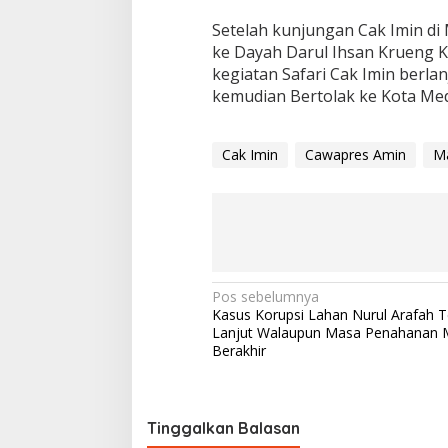
Setelah kunjungan Cak Imin di
ke Dayah Darul Ihsan Krueng K
kegiatan Safari Cak Imin berla
kemudian Bertolak ke Kota Meda
Cak Imin
Cawapres Amin
M
N
Pos sebelumnya
Kasus Korupsi Lahan Nurul Arafah T
a
Lanjut Walaupun Masa Penahanan 
v
Berakhir
i
g
Tinggalkan Balasan
a