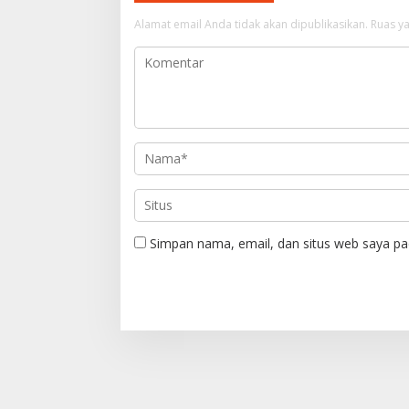
s
Alamat email Anda tidak akan dipublikasikan.
Ruas ya
i
p
o
s
Simpan nama, email, dan situs web saya pa