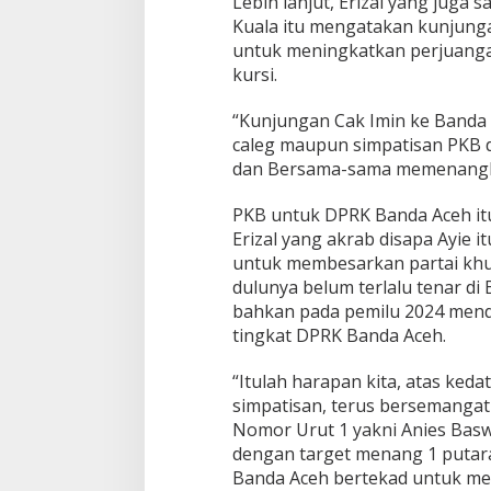
Lebih lanjut, Erizal yang juga 
Kuala itu mengatakan kunjunga
untuk meningkatkan perjuanga
kursi.
“Kunjungan Cak Imin ke Banda 
caleg maupun simpatisan PKB 
dan Bersama-sama memenangkan
PKB untuk DPRK Banda Aceh it
Erizal yang akrab disapa Ayie
untuk membesarkan partai khu
dulunya belum terlalu tenar di 
bahkan pada pemilu 2024 mend
tingkat DPRK Banda Aceh.
“Itulah harapan kita, atas ked
simpatisan, terus bersemang
Nomor Urut 1 yakni Anies Bas
dengan target menang 1 putar
Banda Aceh bertekad untuk mem