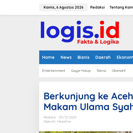
L
e
Kamis, 6 Agustus 2026
Redaksi
Tentang Kam
w
a
t
i
k
e
k
o
n
Home
News
Bisnis
Daerah
Ekonom
t
e
Entertainment
Gaya Hidup
Tekno
Otomotif
n
Berkunjung ke Aceh,
Makam Ulama Syah
Redaksi
05/12/2023
Daerah
,
Headline