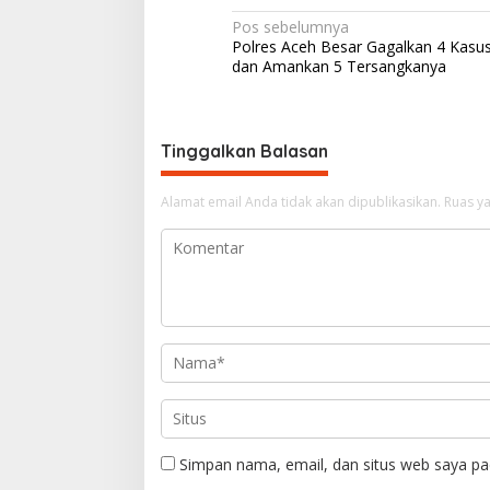
N
Pos sebelumnya
Polres Aceh Besar Gagalkan 4 Kasu
a
dan Amankan 5 Tersangkanya
v
i
g
Tinggalkan Balasan
a
Alamat email Anda tidak akan dipublikasikan.
Ruas ya
s
i
p
o
s
Simpan nama, email, dan situs web saya pa