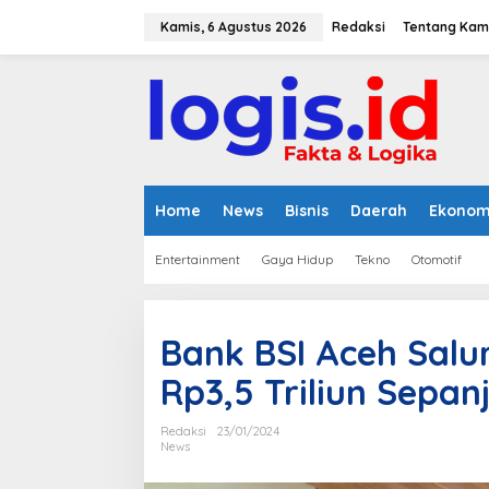
L
e
Kamis, 6 Agustus 2026
Redaksi
Tentang Kam
w
a
t
i
k
e
k
o
n
Home
News
Bisnis
Daerah
Ekonom
t
e
Entertainment
Gaya Hidup
Tekno
Otomotif
n
Bank BSI Aceh Sal
Rp3,5 Triliun Sepa
Redaksi
23/01/2024
News