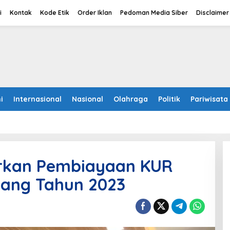
i
Kontak
Kode Etik
Order Iklan
Pedoman Media Siber
Disclaimer
i
Internasional
Nasional
Olahraga
Politik
Pariwisata
urkan Pembiayaan KUR
njang Tahun 2023