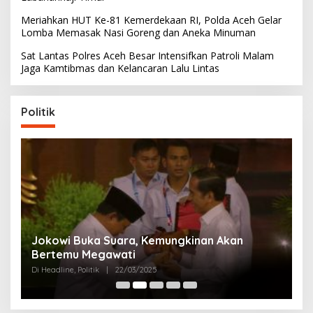
Meriahkan HUT Ke-81 Kemerdekaan RI, Polda Aceh Gelar
Lomba Memasak Nasi Goreng dan Aneka Minuman
Sat Lantas Polres Aceh Besar Intensifkan Patroli Malam
Jaga Kamtibmas dan Kelancaran Lalu Lintas
Politik
Partai Perjuangan Aceh Bangun Peran
P
Perempuan di Parlemen Aceh
M
Di Politik
|
12/03/2025
Di 