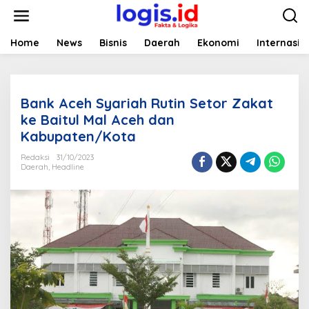
L
e
w
a
Home
News
Bisnis
Daerah
Ekonomi
Internasio
t
i
k
e
Bank Aceh Syariah Rutin Setor Zakat
k
o
ke Baitul Mal Aceh dan
n
Kabupaten/Kota
t
e
Redaksi
31/10/2023
n
Daerah
,
Headline