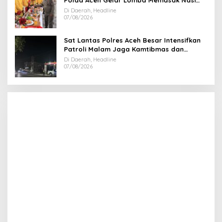
Goreng dan Aneka Minuman
Di Daerah, Headline
07/08/2026
Sat Lantas Polres Aceh Besar Intensifkan
Patroli Malam Jaga Kamtibmas dan
Kelancaran Lalu Lintas
Di Daerah, Headline
07/08/2026