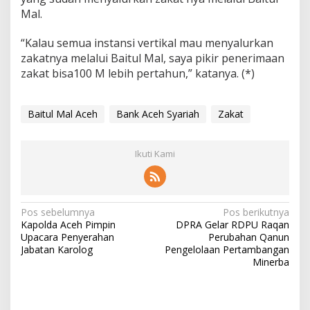
Mal.
“Kalau semua instansi vertikal mau menyalurkan
zakatnya melalui Baitul Mal, saya pikir penerimaan
zakat bisa100 M lebih pertahun,” katanya. (*)
Baitul Mal Aceh
Bank Aceh Syariah
Zakat
Ikuti Kami
N
Pos sebelumnya
Pos berikutnya
Kapolda Aceh Pimpin
DPRA Gelar RDPU Raqan
a
Upacara Penyerahan
Perubahan Qanun
v
Jabatan Karolog
Pengelolaan Pertambangan
Minerba
i
g