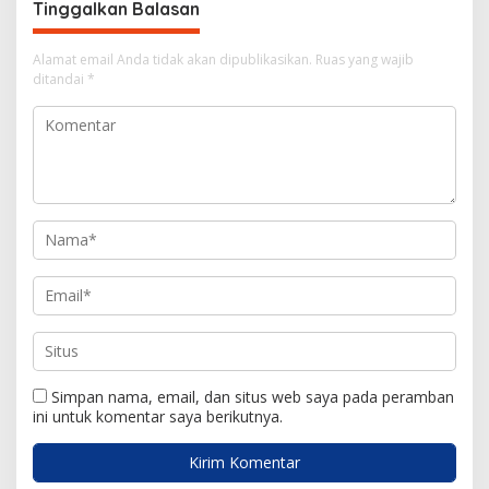
a
Tinggalkan Balasan
s
i
Alamat email Anda tidak akan dipublikasikan.
Ruas yang wajib
ditandai
*
p
o
s
Simpan nama, email, dan situs web saya pada peramban
ini untuk komentar saya berikutnya.