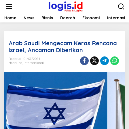
L
e
w
a
Home
News
Bisnis
Daerah
Ekonomi
Internasio
t
i
k
e
Arab Saudi Mengecam Keras Rencana
k
o
Israel, Ancaman Diberikan
n
t
Redaksi
01/07/2024
Headline
,
Internasional
e
n