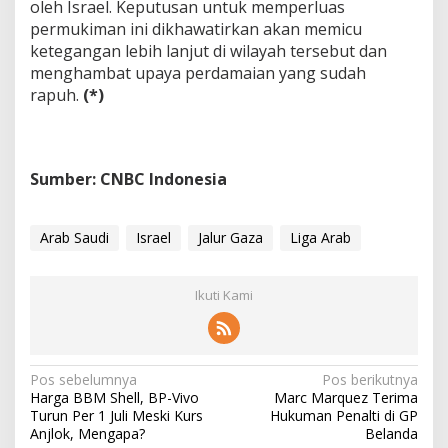
oleh Israel. Keputusan untuk memperluas
permukiman ini dikhawatirkan akan memicu
ketegangan lebih lanjut di wilayah tersebut dan
menghambat upaya perdamaian yang sudah
rapuh.
(*)
Sumber: CNBC Indonesia
Arab Saudi
Israel
Jalur Gaza
Liga Arab
Ikuti Kami
N
Pos sebelumnya
Pos berikutnya
Harga BBM Shell, BP-Vivo
Marc Marquez Terima
a
Turun Per 1 Juli Meski Kurs
Hukuman Penalti di GP
v
Anjlok, Mengapa?
Belanda