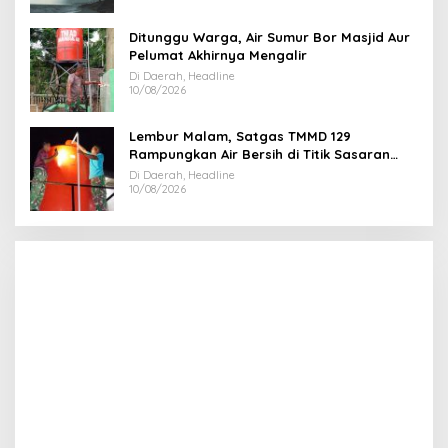
Ditunggu Warga, Air Sumur Bor Masjid Aur
Pelumat Akhirnya Mengalir
Di Daerah, Headline
10/08/2026
Lembur Malam, Satgas TMMD 129
Rampungkan Air Bersih di Titik Sasaran
Masjid Paya Pelumat
Di Daerah, Headline
10/08/2026