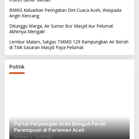
BMKG Keluarkan Peringatan Dini Cuaca Aceh, Waspada
Angin Kencang
Ditunggu Warga, Air Sumur Bor Masjid Aur Pelumat
Akhirnya Mengalir
Lembur Malam, Satgas TMMD 129 Rampungkan Air Bersih
di Titik Sasaran Masjid Paya Pelumat
Politik
Partai Perjuangan Aceh Bangun Peran
P
Perempuan di Parlemen Aceh
M
Di Politik
|
12/03/2025
Di 