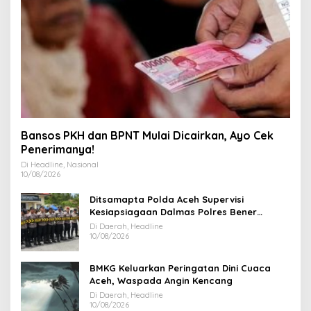
Bansos PKH dan BPNT Mulai Dicairkan, Ayo Cek
Penerimanya!
Di Headline, Nasional
10/08/2026
Ditsamapta Polda Aceh Supervisi
Kesiapsiagaan Dalmas Polres Bener
Meriah
Di Daerah, Headline
10/08/2026
BMKG Keluarkan Peringatan Dini Cuaca
Aceh, Waspada Angin Kencang
Di Daerah, Headline
10/08/2026