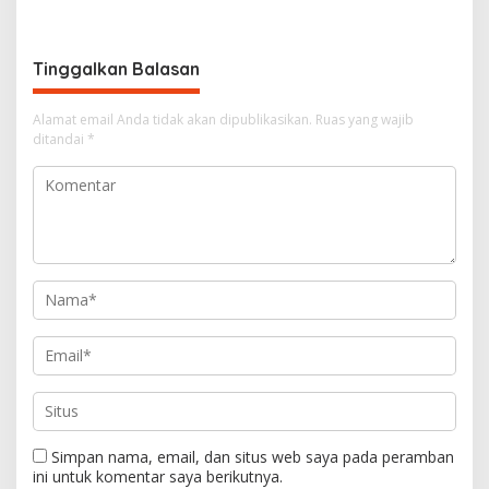
i
g
Tinggalkan Balasan
a
s
Alamat email Anda tidak akan dipublikasikan.
Ruas yang wajib
i
ditandai
*
p
o
s
Simpan nama, email, dan situs web saya pada peramban
ini untuk komentar saya berikutnya.