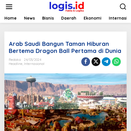
L
e
w
a
Home
News
Bisnis
Daerah
Ekonomi
Internasio
t
i
k
e
Arab Saudi Bangun Taman Hiburan
k
o
Bertema Dragon Ball Pertama di Dunia
n
t
Redaksi
24/03/2024
Headline
,
Internasional
e
n