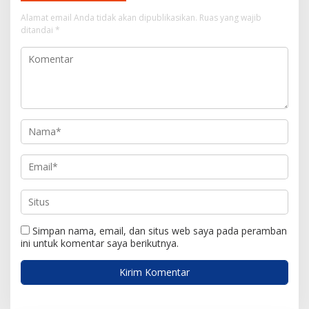
s
Alamat email Anda tidak akan dipublikasikan.
Ruas yang wajib
i
ditandai
*
p
o
s
Simpan nama, email, dan situs web saya pada peramban
ini untuk komentar saya berikutnya.