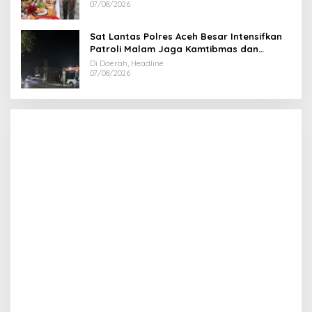
07/08/2026
Sat Lantas Polres Aceh Besar Intensifkan
Patroli Malam Jaga Kamtibmas dan
Kelancaran Lalu Lintas
Di Daerah, Headline
07/08/2026