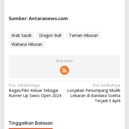
Sumber: Antaranews.com
Arab Saudi
Dragon Ball
Taman Hiburan
Wahana Hiburan
Ikuti Kami
N
Pos sebelumnya
Pos berikutnya
Bagas/Fikri Keluar Sebagai
Lonjakan Penumpang Mudik
a
Runner Up Swiss Open 2024
Lebaran di Bandara Soetta
v
Terjadi 5 April
i
g
Tinggalkan Balasan
a