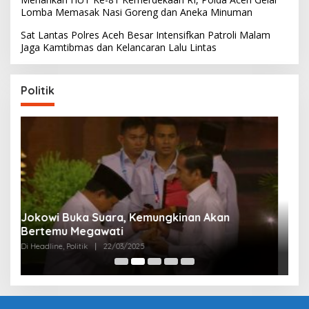
Lomba Memasak Nasi Goreng dan Aneka Minuman
Sat Lantas Polres Aceh Besar Intensifkan Patroli Malam
Jaga Kamtibmas dan Kelancaran Lalu Lintas
Politik
Partai Perjuangan Aceh Bangun Peran
P
Perempuan di Parlemen Aceh
M
Di Politik
|
12/03/2025
Di 