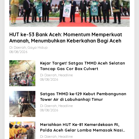
HUT ke-53 Bank Aceh: Momentum Memperkuat
Amanah, Menumbuhkan Keberkahan Bagi Aceh
Di Daerah, Gaya Hidup
08/08/2026
Kejar Target! Satgas TMMD Aceh Selatan
Tancap Gas Cor Box Culvert
Di Daerah, Headline
08/08/2026
Satgas TMMD ke-129 Kebut Pembangunan
Tower Air di Labuhanhaji Timur
Di Daerah, Headline
08/08/2026
Meriahkan HUT Ke-81 Kemerdekaan RI,
Polda Aceh Gelar Lomba Memasak Nasi
Goreng dan Aneka Minuman
Di Daerah, Headline