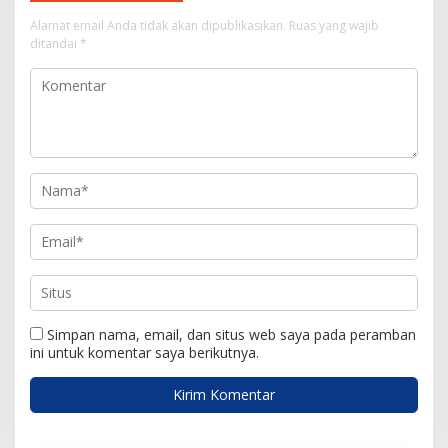
s
i
Alamat email Anda tidak akan dipublikasikan.
Ruas yang wajib
ditandai
*
p
o
s
Simpan nama, email, dan situs web saya pada peramban
ini untuk komentar saya berikutnya.