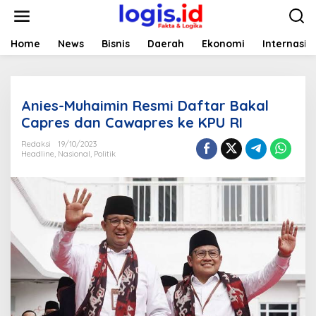
L
e
w
a
Home
News
Bisnis
Daerah
Ekonomi
Internasio
t
i
k
e
Anies-Muhaimin Resmi Daftar Bakal
k
o
Capres dan Cawapres ke KPU RI
n
t
Redaksi
19/10/2023
Headline
,
Nasional
,
Politik
e
n