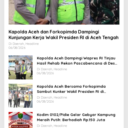
Kapolda Aceh dan Forkopimda Dampingi
Kunjungan Kerja Wakil Presiden RI di Aceh Tengah
Di Daerah, Headline
06/08/2026
Kapolda Aceh Dampingi Wapres RI Tinjau
Hasil Rehab Rekon Pascabencana di Desa
Kendawi Gayo Lues
Di Daerah, Headline
06/08/2026
Kapolda Aceh Bersama Forkopimda
Sambut Kunker Wakil Presiden RI di
Kabupaten Bireuen
Di Daerah, Headline
06/08/2026
Kodim 0102/Pidie Gelar Gebyar Kampung
Meraih Putih: Berhadiah Rp.150 Juta
Di Daerah, Headline