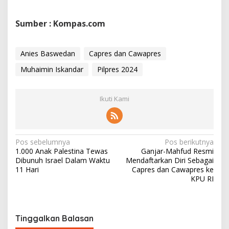
Sumber : Kompas.com
Anies Baswedan
Capres dan Cawapres
Muhaimin Iskandar
Pilpres 2024
Ikuti Kami
N
Pos sebelumnya
Pos berikutnya
1.000 Anak Palestina Tewas
Ganjar-Mahfud Resmi
a
Dibunuh Israel Dalam Waktu
Mendaftarkan Diri Sebagai
v
11 Hari
Capres dan Cawapres ke
KPU RI
i
g
a
Tinggalkan Balasan