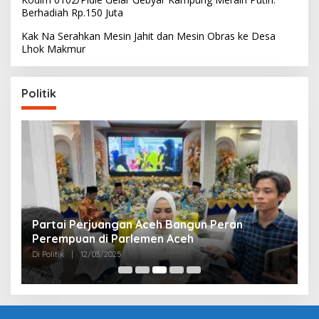
Berhadiah Rp.150 Juta
Kak Na Serahkan Mesin Jahit dan Mesin Obras ke Desa
Lhok Makmur
Politik
Partai Perjuangan Aceh Bangun Peran
P
Perempuan di Parlemen Aceh
M
Di Politik
|
12/03/2025
Di 