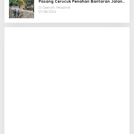
Pasang Cerucuk Penahan Bantaran Jalan,
Perkuat Fondasi Jembatan
Di Daerah, Headline
07/08/2026