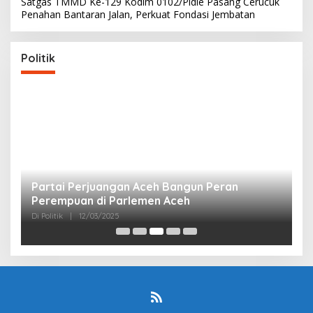
Satgas TMMD Ke-129 Kodim 0102/Pidie Pasang Cerucuk
Penahan Bantaran Jalan, Perkuat Fondasi Jembatan
Politik
Partai Perjuangan Aceh Bangun Peran
P
Perempuan di Parlemen Aceh
M
Di Politik
|
12/03/2025
Di 