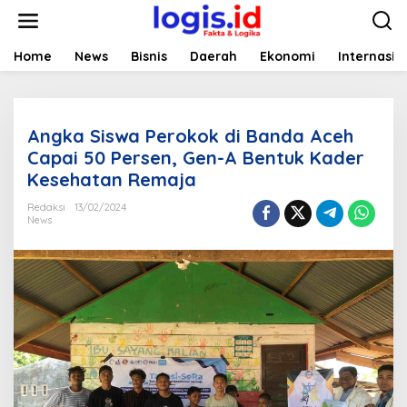
L
e
w
a
Home
News
Bisnis
Daerah
Ekonomi
Internasio
t
i
k
e
Angka Siswa Perokok di Banda Aceh
k
o
Capai 50 Persen, Gen-A Bentuk Kader
n
Kesehatan Remaja
t
e
Redaksi
13/02/2024
n
News