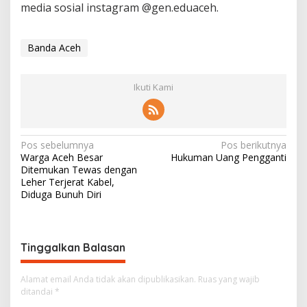
media sosial instagram @gen.eduaceh.
Banda Aceh
Ikuti Kami
N
Pos sebelumnya
Pos berikutnya
Warga Aceh Besar
Hukuman Uang Pengganti
a
Ditemukan Tewas dengan
v
Leher Terjerat Kabel,
Diduga Bunuh Diri
i
g
a
Tinggalkan Balasan
s
i
Alamat email Anda tidak akan dipublikasikan.
Ruas yang wajib
ditandai
*
p