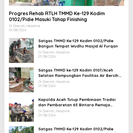
Progres Rehab RTLH TMMD Ke-129 Kodim
0102/Pidie Masuki Tahap Finishing
Di Daerah, Headline
07/08/2026
Satgas TMMD Ke-129 Kodim 0102/Pidie
Bangun Tempat Wudhu Masjid Al Furqan
Di Daerah, Headline
07/08/2026
Satgas TMMD ke-129 Kodim 0107/Aceh
Selatan Rampungkan Fasilitas Air Bersih:
Tapak Tower Mulai Dipasang
Di Daerah, Headline
07/08/2026
Kapolda Aceh Tutup Pembinaan Tradisi
dan Pembaretan 65 Bintara Remaja
Satbrimob Polda Aceh
Di Daerah, Headline
07/08/2026
Satgas TMMD Ke-129 Kodim 0102/Pidie