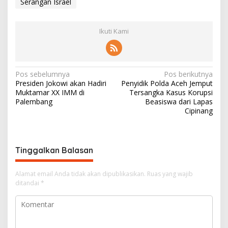
Serangan Israel
Ikuti Kami
N
Pos sebelumnya
Pos berikutnya
Presiden Jokowi akan Hadiri
Penyidik Polda Aceh Jemput
a
Muktamar XX IMM di
Tersangka Kasus Korupsi
v
Palembang
Beasiswa dari Lapas
Cipinang
i
g
a
Tinggalkan Balasan
s
i
Alamat email Anda tidak akan dipublikasikan.
Ruas yang wajib
ditandai
*
p
o
s