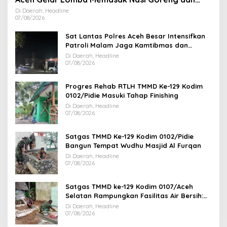
Aneka Minuman
Di Daerah, Headline
07/08/2026
Sat Lantas Polres Aceh Besar Intensifkan
Patroli Malam Jaga Kamtibmas dan
Kelancaran Lalu Lintas
Di Daerah, Headline
07/08/2026
Progres Rehab RTLH TMMD Ke-129 Kodim
0102/Pidie Masuki Tahap Finishing
Di Daerah, Headline
07/08/2026
Satgas TMMD Ke-129 Kodim 0102/Pidie
Bangun Tempat Wudhu Masjid Al Furqan
Di Daerah, Headline
07/08/2026
Satgas TMMD ke-129 Kodim 0107/Aceh
Selatan Rampungkan Fasilitas Air Bersih:
Tapak Tower Mulai Dipasang
Di Daerah, Headline
07/08/2026