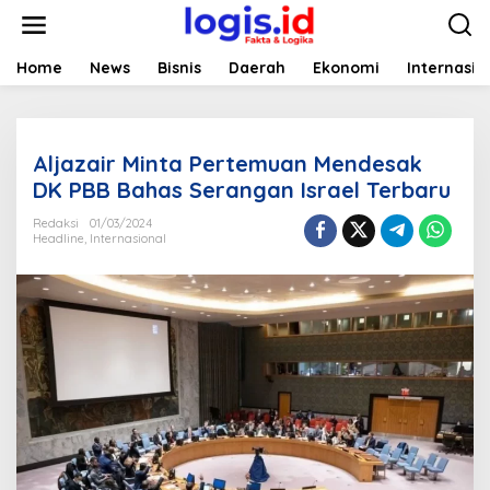
L
e
w
a
Home
News
Bisnis
Daerah
Ekonomi
Internasio
t
i
k
e
Aljazair Minta Pertemuan Mendesak
k
o
DK PBB Bahas Serangan Israel Terbaru
n
t
Redaksi
01/03/2024
Headline
,
Internasional
e
n