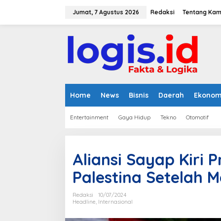
L
e
Jumat, 7 Agustus 2026
Redaksi
Tentang Kam
w
a
t
i
k
e
k
o
n
Home
News
Bisnis
Daerah
Ekonom
t
e
Entertainment
Gaya Hidup
Tekno
Otomotif
n
Aliansi Sayap Kiri P
Palestina Setelah 
Redaksi
10/07/2024
Headline
,
Internasional