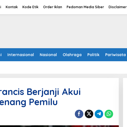
i
Kontak
Kode Etik
Order Iklan
Pedoman Media Siber
Disclaimer
i
Internasional
Nasional
Olahraga
Politik
Pariwisata
rancis Berjanji Akui
Menang Pemilu