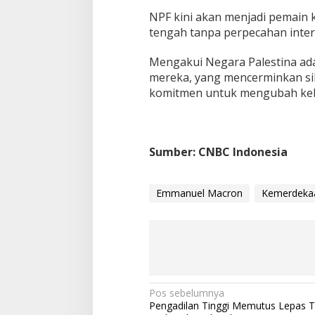
NPF kini akan menjadi pemain 
tengah tanpa perpecahan inter
Mengakui Negara Palestina ada
mereka, yang mencerminkan sik
komitmen untuk mengubah kebij
Sumber: CNBC Indonesia
Emmanuel Macron
Kemerdekaa
N
Pos sebelumnya
Pengadilan Tinggi Memutus Lepas 