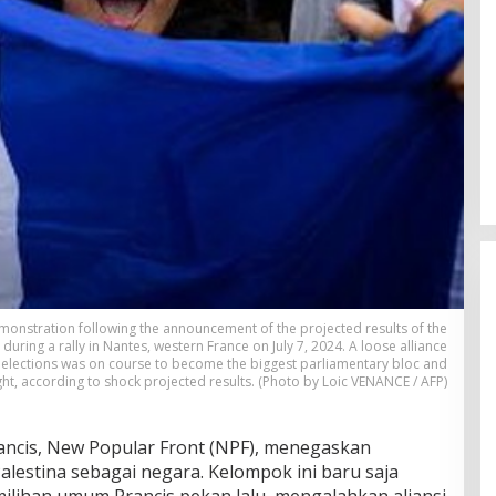
emonstration following the announcement of the projected results of the
during a rally in Nantes, western France on July 7, 2024. A loose alliance
p elections was on course to become the biggest parliamentary bloc and
ight, according to shock projected results. (Photo by Loic VENANCE / AFP)
Prancis, New Popular Front (NPF), menegaskan
lestina sebagai negara. Kelompok ini baru saja
lihan umum Prancis pekan lalu, mengalahkan aliansi