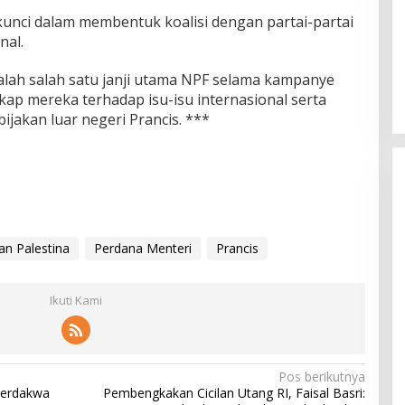
kunci dalam membentuk koalisi dengan partai-partai
nal.
lah salah satu janji utama NPF selama kampanye
ap mereka terhadap isu-isu internasional serta
akan luar negeri Prancis. ***
n Palestina
Perdana Menteri
Prancis
Ikuti Kami
Pos berikutnya
Terdakwa
Pembengkakan Cicilan Utang RI, Faisal Basri: