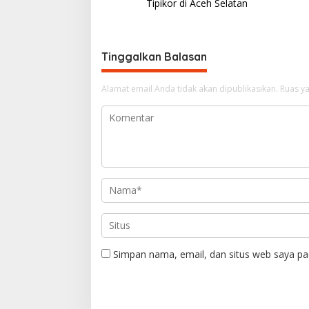
a
Tipikor di Aceh Selatan
v
i
g
Tinggalkan Balasan
a
Alamat email Anda tidak akan dipublikasikan.
Ruas ya
s
i
p
o
s
Simpan nama, email, dan situs web saya pa