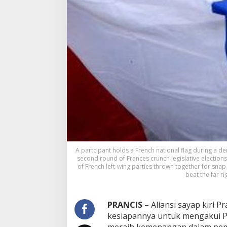
A partcipant holds a French national flag during a d
second round of Frances crunch legislative elections 
of French left-wing parties thrown together for sna
beat the far r
PRANCIS –
Aliansi sayap kiri 
kesiapannya untuk mengakui Pa
meraih kemenangan dalam pemi