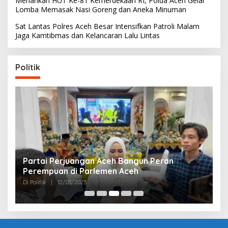
Meriahkan HUT Ke-81 Kemerdekaan RI, Polda Aceh Gelar
Lomba Memasak Nasi Goreng dan Aneka Minuman
Sat Lantas Polres Aceh Besar Intensifkan Patroli Malam
Jaga Kamtibmas dan Kelancaran Lalu Lintas
Politik
Partai Perjuangan Aceh Bangun Peran
P
Perempuan di Parlemen Aceh
M
Di Politik
|
12/03/2025
Di 