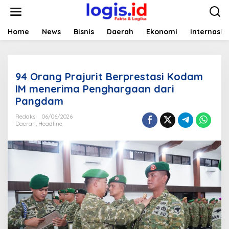
L
e
w
a
Home
News
Bisnis
Daerah
Ekonomi
Internasio
t
i
k
e
94 Orang Prajurit Berprestasi Kodam
k
o
IM menerima Penghargaan dari
n
Pangdam
t
e
Redaksi
06/06/2026
n
Daerah
,
Headline