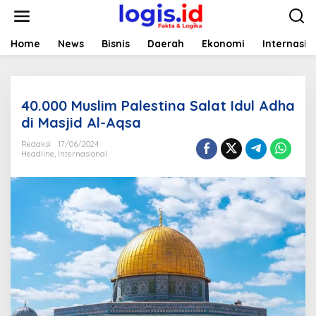
L
e
w
a
Home
News
Bisnis
Daerah
Ekonomi
Internasio
t
i
k
e
40.000 Muslim Palestina Salat Idul Adha
k
o
di Masjid Al-Aqsa
n
t
Redaksi
17/06/2024
Headline
,
Internasional
e
n