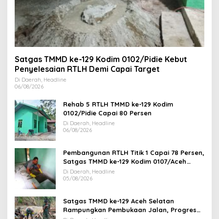
Satgas TMMD ke-129 Kodim 0102/Pidie Kebut
Penyelesaian RTLH Demi Capai Target
Di Daerah, Headline
06/08/2026
Rehab 5 RTLH TMMD ke-129 Kodim
0102/Pidie Capai 80 Persen
Di Daerah, Headline
06/08/2026
Pembangunan RTLH Titik 1 Capai 78 Persen,
Satgas TMMD ke-129 Kodim 0107/Aceh
Selatan Kebut Finishing
Di Daerah, Headline
05/08/2026
Satgas TMMD ke-129 Aceh Selatan
Rampungkan Pembukaan Jalan, Progres
Capai 78 Persen