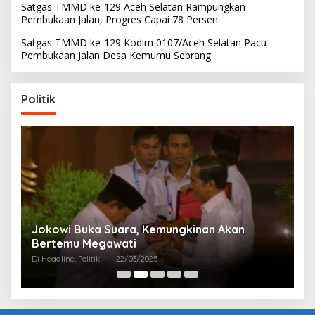
Satgas TMMD ke-129 Aceh Selatan Rampungkan
Pembukaan Jalan, Progres Capai 78 Persen
Satgas TMMD ke-129 Kodim 0107/Aceh Selatan Pacu
Pembukaan Jalan Desa Kemumu Sebrang
Politik
Partai Perjuangan Aceh Bangun Peran
P
Perempuan di Parlemen Aceh
M
Di Politik
|
12/03/2025
Di 