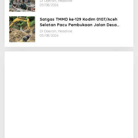
Di Daerah, Headline
05/08/2026
Satgas TMMD ke-129 Kodim 0107/Aceh
Selatan Pacu Pembukaan Jalan Desa
Kemumu Sebrang
Di Daerah, Headline
05/08/2026