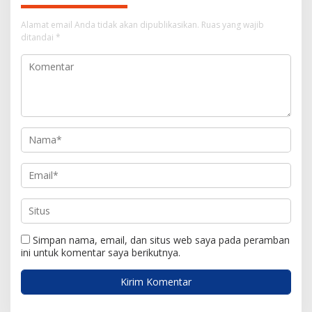
a
s
Alamat email Anda tidak akan dipublikasikan.
Ruas yang wajib
i
ditandai
*
p
o
s
Simpan nama, email, dan situs web saya pada peramban
ini untuk komentar saya berikutnya.