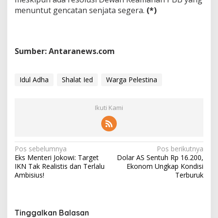
menuntut gencatan senjata segera.
(*)
Sumber: Antaranews.com
Idul Adha
Shalat Ied
Warga Pelestina
Ikuti Kami
N
Pos sebelumnya
Pos berikutnya
Eks Menteri Jokowi: Target
Dolar AS Sentuh Rp 16.200,
a
IKN Tak Realistis dan Terlalu
Ekonom Ungkap Kondisi
v
Ambisius!
Terburuk
i
g
Tinggalkan Balasan